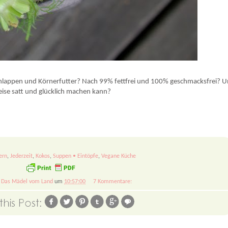
ers sämig. Dieses Rezept mag ich wirklich sehr – eine interessante Abwandlung der sonst üblichen, bodenständigen Zub
chlappen und Körnerfutter? Nach 99% fettfrei und 100% geschmacksfrei? U
eise satt und glücklich machen kann?
ern
,
Jederzeit
,
Kokos
,
Suppen • Eintöpfe
,
Vegane Küche
n
Das Mädel vom Land
um
10:57:00
7 Kommentare: