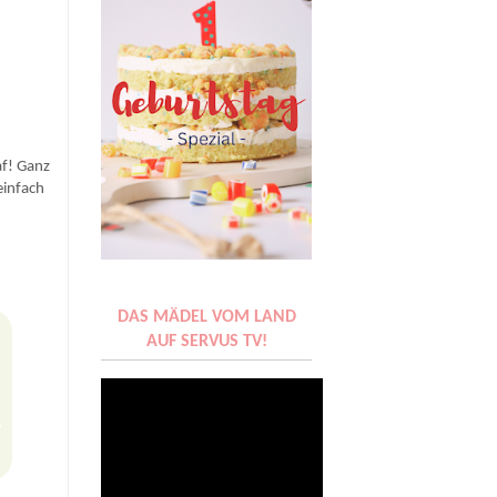
af! Ganz
einfach
DAS MÄDEL VOM LAND
AUF SERVUS TV!