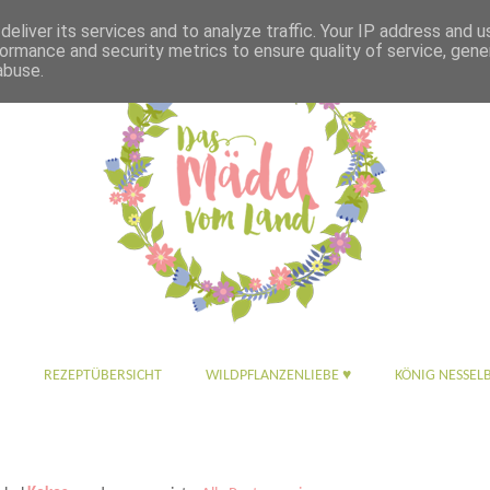
eliver its services and to analyze traffic. Your IP address and 
ormance and security metrics to ensure quality of service, gen
abuse.
REZEPTÜBERSICHT
WILDPFLANZENLIEBE ♥
KÖNIG NESSEL