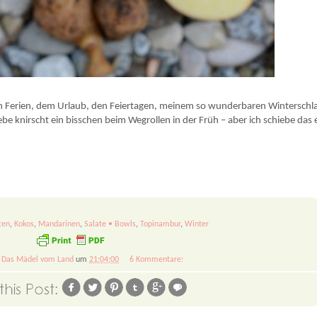
den Ferien, dem Urlaub, den Feiertagen, meinem so wunderbaren Winterschl
be knirscht ein bisschen beim Wegrollen in der Früh – aber ich schiebe das 
ten
,
Kokos
,
Mandarinen
,
Salate • Bowls
,
Topinambur
,
Winter
n
Das Mädel vom Land
um
21:04:00
6 Kommentare: