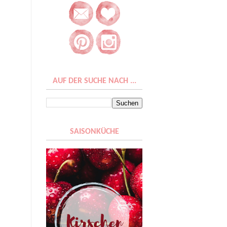
AUF DER SUCHE NACH ...
SAISONKÜCHE