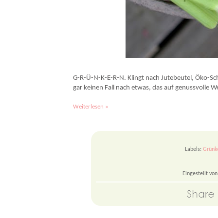
Grünkernsuppe einmal anders: Exotisch angehaucht, ungewohnt würzig und besond
G-R-Ü-N-K-E-R-N. Klingt nach Jutebeutel, Öko-S
gar keinen Fall nach etwas, das auf genussvolle W
Weiterlesen »
Labels:
Grünk
Eingestellt vo