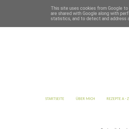
This site uses cookies from Google to d
are shared with Google along with perf
statistics, and to detect and address 
STARTSEITE
ÜBER MICH
REZEPTE A - Z