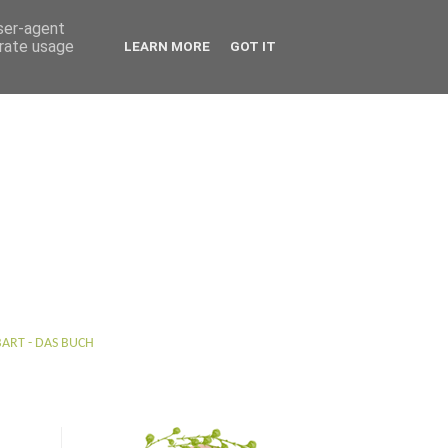
user-agent
erate usage
LEARN MORE
GOT IT
BART - DAS BUCH