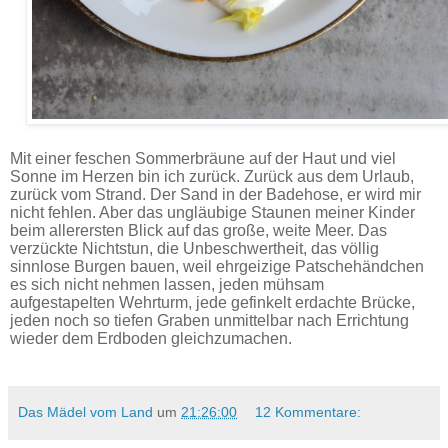
Schupfnudeln mit Kürbis, Karotten & Blütengold - Rezept.
Mit einer feschen Sommerbräune auf der Haut und viel
Sonne im Herzen bin ich zurück. Zurück aus dem Urlaub,
zurück vom Strand. Der Sand in der Badehose, er wird mir
nicht fehlen. Aber das ungläubige Staunen meiner Kinder
beim allerersten Blick auf das große, weite Meer. Das
verzückte Nichtstun, die Unbeschwertheit, das völlig
sinnlose Burgen bauen, weil ehrgeizige Patschehändchen
es sich nicht nehmen lassen, jeden mühsam
aufgestapelten Wehrturm, jede gefinkelt erdachte Brücke,
jeden noch so tiefen Graben unmittelbar nach Errichtung
wieder dem Erdboden gleichzumachen.
Das Mädel vom Land
um
21:26:00
12 Kommentare: