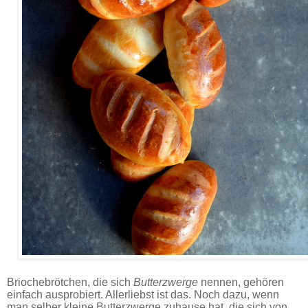
Butterzwerge - Rezept.
Briochebrötchen, die sich
Butterzwerge
nennen, gehören
einfach ausprobiert. Allerliebst ist das. Noch dazu, wenn
man selber kleine Butterzwerge zuhause hat, die sich von