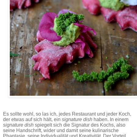
Rauna-Flatbread mit Springkrautblüten & Brennnessel-
Guacamole - Rezept.
Es sollte wohl, so las ich, jedes Restaurant und jeder Koch,
der etwas auf sich hält, ein
signature dish
haben. In einem
signature dish
spiegelt sich die Signatur des Kochs, also
seine Handschrift, wider und damit seine kulinarische
Phantasie, seine Individualität und Kreativität. Der Vorteil