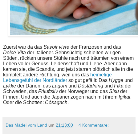
Schokomousse mit Joghurt - Rezept.
Zuerst war da das
Savoir vivre
der Franzosen und das
Dolce Vita
der Italiener. Sehnsüchtig schielten wir gen
Süden, rückten unsere Stühle nach und träumten von einem
Leben voller Genuss, Leidenschaft und Liebe. Aber dann
kamen sie, die Scandis, und jetzt starren plötzlich alle in die
komplett andere Richtung, weil uns das
heimelige
Lebensgefühl der Nordländer
so gut gefällt: Das
Hygge
und
Lykke
der Dänen, das
Lagom
und
Döstädning
und
Fika
der
Schweden, das
Friluftsliv
der Norweger und das
Sisu
der
Finnen. Und auch die Japaner zogen nach mit ihrem
Igikai
.
Oder die Schotten:
Còsagach
.
Das Mädel vom Land
um
21:13:00
4 Kommentare: