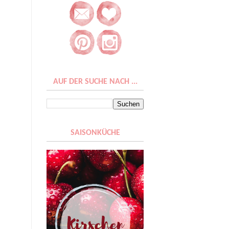
AUF DER SUCHE NACH ...
SAISONKÜCHE