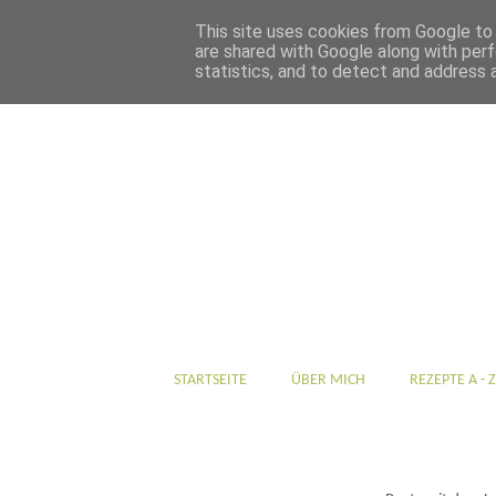
This site uses cookies from Google to d
are shared with Google along with perf
statistics, and to detect and address 
STARTSEITE
ÜBER MICH
REZEPTE A - Z