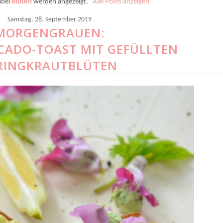
abel
Blüten
werden angezeigt.
Alle Posts anzeigen
Samstag, 28. September 2019
MORGENGRAUEN:
CADO-TOAST MIT GEFÜLLTEN
RINGKRAUTBLÜTEN