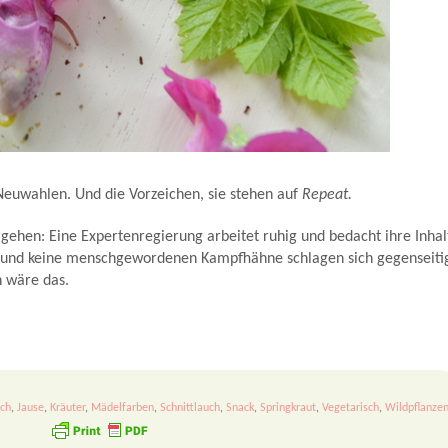
üten - Rezept.
Neuwahlen. Und die Vorzeichen, sie stehen auf
Repeat.
rgehen: Eine Expertenregierung arbeitet ruhig und bedacht ihre Inhal
hig!) und keine menschgewordenen Kampfhähne schlagen sich gegenseiti
n wäre das.
sch
,
Jause
,
Kräuter
,
Mädelfarben
,
Schnittlauch
,
Snack
,
Springkraut
,
Vegetarisch
,
Wildpflanze