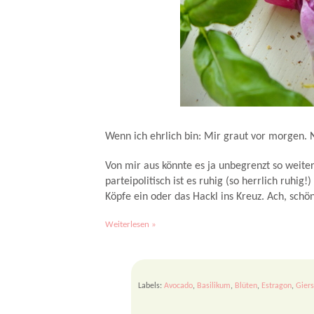
Wilder Avocado-Toast mit gefüllten Springkrautbl
Wenn ich ehrlich bin: Mir graut vor morgen. 
Von mir aus könnte es ja unbegrenzt so weite
parteipolitisch ist es ruhig (so herrlich ru
Köpfe ein oder das Hackl ins Kreuz. Ach, schö
Weiterlesen »
Labels:
Avocado
,
Basilikum
,
Blüten
,
Estragon
,
Gier