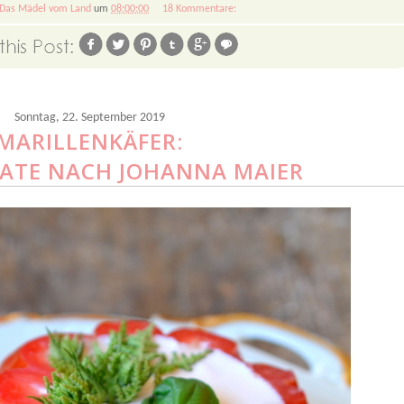
Das Mädel vom Land
um
08:00:00
18 Kommentare:
Sonntag, 22. September 2019
MARILLENKÄFER:
ATE NACH JOHANNA MAIER