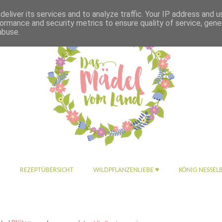
eliver its services and to analyze traffic. Your IP address and 
ormance and security metrics to ensure quality of service, gen
abuse.
REZEPTÜBERSICHT
WILDPFLANZENLIEBE ♥
KÖNIG NESSEL