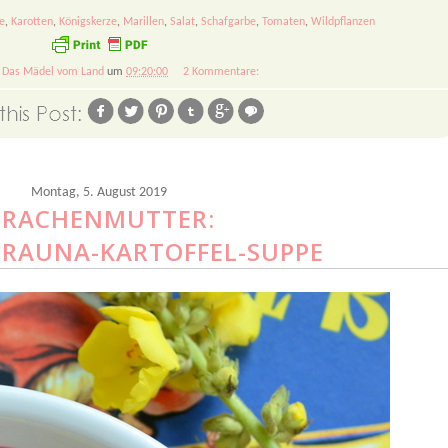
e
,
Karotten
,
Königskerze
,
Marillen
,
Salat
,
Schafgarbe
,
Tomaten
,
Wildpflanzen
n
Das Mädel vom Land
um
09:20:00
2 Kommentare:
Montag, 5. August 2019
RACHENMUTTER:
 RAUNA-KARTOFFEL-SUPPE