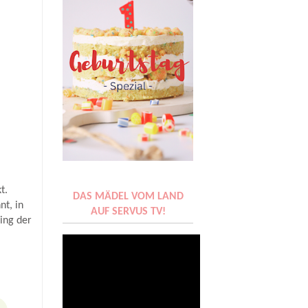
t.
DAS MÄDEL VOM LAND
nt, in
AUF SERVUS TV!
ing der