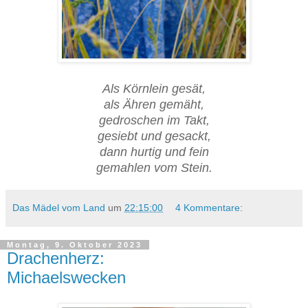
Erntedankbrot I Weizenbrot mit Vorteig - Rezept.
Als Körnlein gesät,
als Ähren gemäht,
gedroschen im Takt,
gesiebt und gesackt,
dann hurtig und fein
gemahlen vom Stein.
Das Mädel vom Land
um
22:15:00
4 Kommentare:
Montag, 9. Oktober 2023
Drachenherz:
Michaelswecken