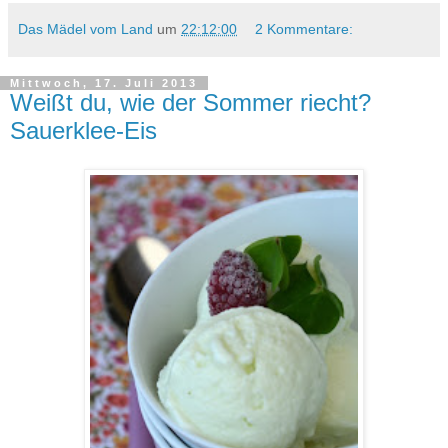
Das Mädel vom Land
um
22:12:00
2 Kommentare:
Mittwoch, 17. Juli 2013
Weißt du, wie der Sommer riecht?
Sauerklee-Eis