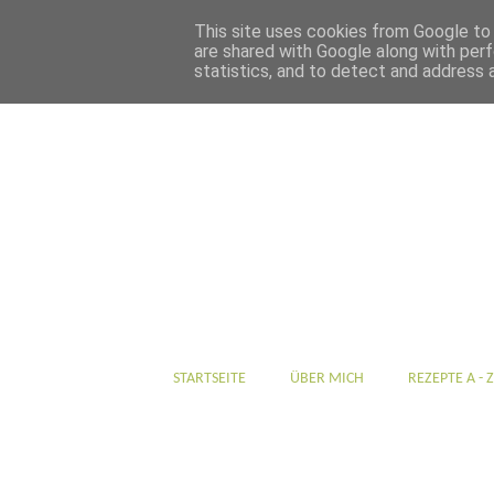
This site uses cookies from Google to d
are shared with Google along with perf
statistics, and to detect and address 
STARTSEITE
ÜBER MICH
REZEPTE A - Z