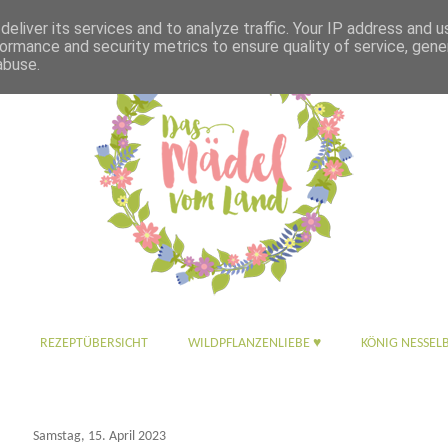
eliver its services and to analyze traffic. Your IP address and 
ormance and security metrics to ensure quality of service, gen
abuse.
REZEPTÜBERSICHT
WILDPFLANZENLIEBE ♥
KÖNIG NESSEL
Samstag, 15. April 2023