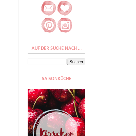
AUF DER SUCHE NACH ...
SAISONKÜCHE