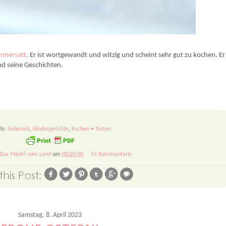
 und süß. Ein altes Familienrezept.
mmersatt
. Er ist wortgewandt und witzig und scheint sehr gut zu kochen. Er
und seine Geschichten.
ls:
Jederzeit
,
Kindergerichte
,
Kuchen • Torten
Das Mädel vom Land
um
00:25:00
15 Kommentare:
Samstag, 8. April 2023