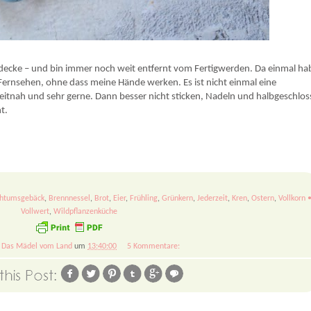
e und traditionelle Rezepte zum Nachmachen.
rbdecke – und bin immer noch weit entfernt vom Fertigwerden. Da einmal hab
Fernsehen, ohne dass meine Hände werken. Es ist nicht einmal eine
zeitnah und sehr gerne. Dann besser nicht sticken, Nadeln und halbgeschlo
t.
chtumsgebäck
,
Brennnessel
,
Brot
,
Eier
,
Frühling
,
Grünkern
,
Jederzeit
,
Kren
,
Ostern
,
Vollkorn 
Vollwert
,
Wildpflanzenküche
n
Das Mädel vom Land
um
13:40:00
5 Kommentare: