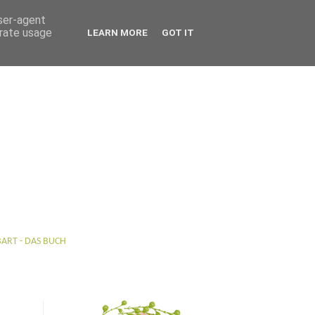
user-agent
erate usage
LEARN MORE
GOT IT
BART - DAS BUCH