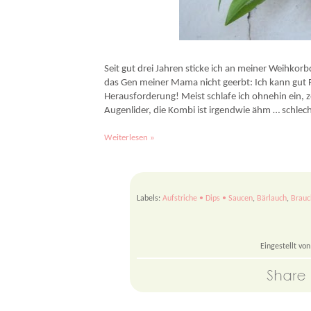
Veggie-Weihkorb zu Ostern - gefüllt mit vegetarischen Köstlichkeiten. 4 einfach
Seit gut drei Jahren sticke ich an meiner Weihko
das Gen meiner Mama nicht geerbt: Ich kann gut 
Herausforderung! Meist schlafe ich ohnehin ein, 
Augenlider, die Kombi ist irgendwie ähm … schlech
Weiterlesen »
Labels:
Aufstriche • Dips • Saucen
,
Bärlauch
,
Brau
Eingestellt vo