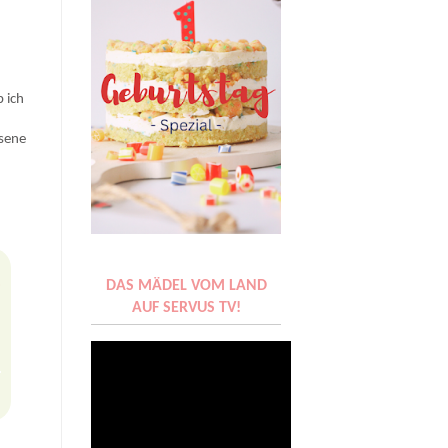
 ich
ssene
DAS MÄDEL VOM LAND
•
AUF SERVUS TV!