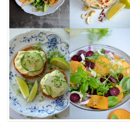
4 Rezepte für festliche Vorspeisen: Pastinakenaufstrich, Lieblingswintersalat mit Kaki, Vollkorn-