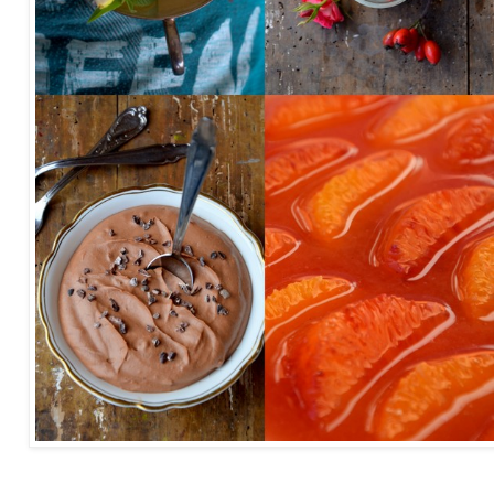
Rezepte für 4 Weihnachtsdesserts: Mousse au chocolat, Limetten-Joghurt-Eis, Mazerierte Orangen,
Honigcreme mit Hagebuttengelee und Honigwaben.