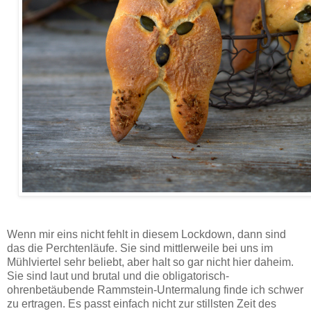
Rezept für knusprige Sauerteig-Krampusse - perfekt mit Butter und frischer Kresse, köstlich und
aromatisch, mit weicher Krume und gutem Biss.
Wenn mir eins nicht fehlt in diesem Lockdown, dann sind
das die Perchtenläufe. Sie sind mittlerweile bei uns im
Mühlviertel sehr beliebt, aber halt so gar nicht hier daheim.
Sie sind laut und brutal und die obligatorisch-
ohrenbetäubende Rammstein-Untermalung finde ich schwer
zu ertragen. Es passt einfach nicht zur stillsten Zeit des