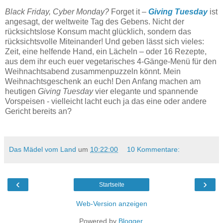
Tartelettes mit Blauschimmelkäse, Kräuter-Blini.
Black Friday, Cyber Monday?
Forget it –
Giving Tuesday
ist
angesagt, der weltweite Tag des Gebens. Nicht der
rücksichtslose Konsum macht glücklich, sondern das
rücksichtsvolle Miteinander! Und geben lässt sich vieles:
Zeit, eine helfende Hand, ein Lächeln – oder 16 Rezepte,
aus dem ihr euch euer vegetarisches 4-Gänge-Menü für den
Weihnachtsabend zusammenpuzzeln könnt. Mein
Weihnachtsgeschenk an euch! Den Anfang machen am
heutigen
Giving Tuesday
vier elegante und spannende
Vorspeisen - vielleicht lacht euch ja das eine oder andere
Gericht bereits an?
Das Mädel vom Land
um
10:22:00
10 Kommentare:
‹
›
Startseite
Web-Version anzeigen
Powered by
Blogger
.