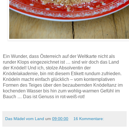
Bei diesen herrlich flaumigen Apfelknödeln kommt der Apfel gerieben in den Teig – das macht sie
schön fruchtig und saftig.
Ein Wunder, dass Österreich auf der Weltkarte nicht als
runder Klops eingezeichnet ist … sind wir doch das Land
der Knödel! Und ich, stolze Absolventin der
Knödelakademie
, bin mit diesem Etikett rundum zufrieden.
Knödeln macht einfach glücklich – vom kontemplativen
Formen des Teiges über den bezaubernden Knödeltanz im
kochenden Wasser bis hin zum wohlig-warmen Gefühl im
Bauch … Das ist Genuss in rot-weiß-rot!
Das Mädel vom Land
um
09:00:00
16 Kommentare: