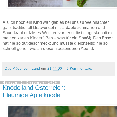
4 Rezepte für feine Suppen zu Weihnachten: Schwarzwurzelcremesuppe, Topinamburcremesuppe,
weiße Tomatensuppe, Sellerie-Erdäpfelsuppe mit Kresseöl.
Als ich noch ein Kind war, gab es bei uns zu Weihnachten
ganz traditionell Bratwürstel mit Erdäpfelschmarren und
Sauerkraut (letzteres Wochen vorher selbst eingestampft mit
meinen zarten Kinderfüßen – was für ein Spaß!). Das Essen
hat nie so gut geschmeckt und musste gleichzeitig nie so
schnell gehen wie an diesem besonderen Abend.
Das Mädel vom Land
um
21:44:00
6 Kommentare:
Montag, 7. Dezember 2020
Knödelland Österreich:
Flaumige Apfelknödel