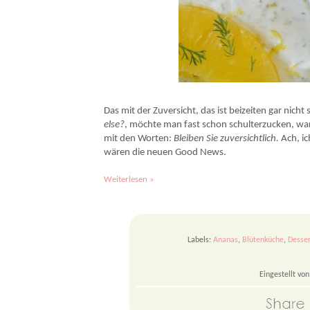
Sommercreme mit Strahlenloser Kamille – ein köstliches und einfaches Rezept mit 
Das mit der Zuversicht, das ist beizeiten gar nich
else?
, möchte man fast schon schulterzucken, wa
mit den Worten:
Bleiben Sie zuversichtlich.
Ach, i
wären die neuen Good News.
Weiterlesen »
Labels:
Ananas
,
Blütenküche
,
Desser
Eingestellt vo