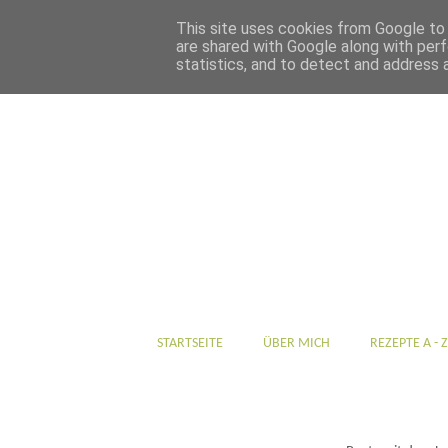
This site uses cookies from Google to d
are shared with Google along with perf
statistics, and to detect and address 
STARTSEITE
ÜBER MICH
REZEPTE A - Z