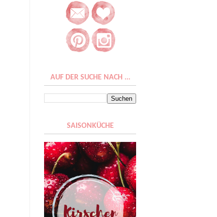
AUF DER SUCHE NACH ...
SAISONKÜCHE