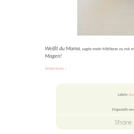
Ananas-Eis mit Himbeer-Swirl & Magic Shell schmeckt himmlisch! Und erinne
Weißt du Mama
,
sagte mein Mittlerer zu mir 
Magen!
Weiterlesen »
Labels:
An
Eingestellt vo