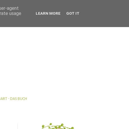
user-agent
erate usage
LEARN MORE
GOT IT
BART - DAS BUCH