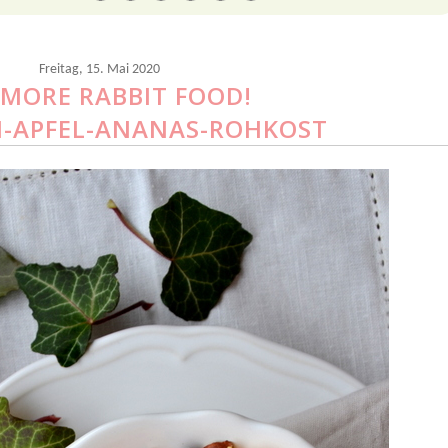
Freitag, 15. Mai 2020
 MORE RABBIT FOOD!
-APFEL-ANANAS-ROHKOST