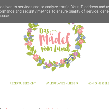
eliver its services and to analyze traffic. Your IP address and 
ormance and security metrics to ensure quality of service, gen
abuse.
REZEPTÜBERSICHT
WILDPFLANZENLIEBE ♥
KÖNIG NESSEL