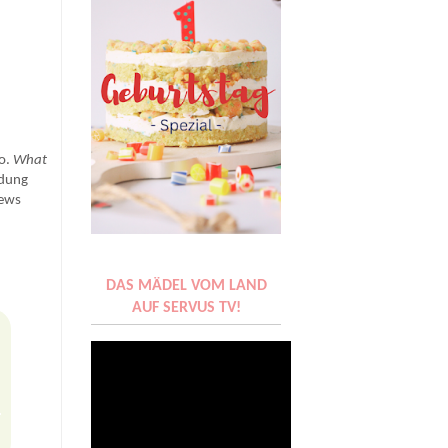
io.
What
ndung
News
DAS MÄDEL VOM LAND
AUF SERVUS TV!