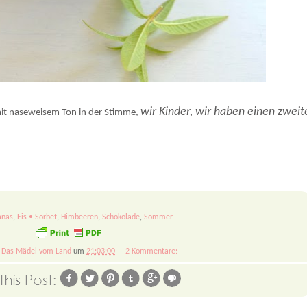
rt nicht umsonst an das Lieblingseis vieler Kinder. Einfaches Rezept zum Nachmachen
.
wir Kinder, wir haben einen zweit
mit naseweisem Ton in der Stimme,
anas
,
Eis • Sorbet
,
Himbeeren
,
Schokolade
,
Sommer
n
Das Mädel vom Land
um
21:03:00
2 Kommentare: