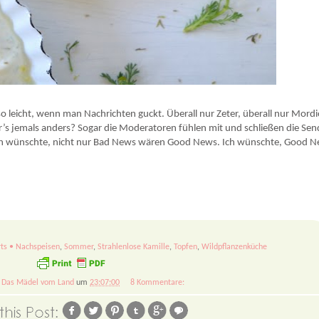
einer tollen Wildpflanze!
t so leicht, wenn man Nachrichten guckt. Überall nur Zeter, überall nur Mord
r’s jemals anders? Sogar die Moderatoren fühlen mit und schließen die Se
ch wünschte, nicht nur Bad News wären Good News. Ich wünschte, Good 
ts • Nachspeisen
,
Sommer
,
Strahlenlose Kamille
,
Topfen
,
Wildpflanzenküche
n
Das Mädel vom Land
um
23:07:00
8 Kommentare: