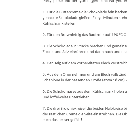
Partyspieße und Tierfiguren (gerne mit Partyhüte
1. Für die Buttercreme die Schokolade fein hacke
gehackte Schokolade gießen. Einige Minuten steh
Kühlschrank stellen.
2. Für den Brownieteig das Backrohr auf 190 °C Ob
3. Die Schokolade in Stücke brechen und gemeins
Zucker und Salz einrühren und dann nach und nac
4. Den Teig auf dem vorbereiteten Blech verstrei
5. Aus dem Ofen nehmen und am Blech vollständig 
Schablone in der passenden Größe (etwa 18 cm) 2
6. Die Schokomasse aus dem Kühlschrank holen u
und löffelweise unterziehen.
7. Die drei Browniekreise (die beiden Halbkreise 
der restlichen Creme die Seite einstreichen. Die O
euch das besser gefällt!