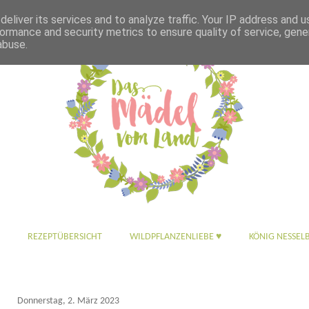
eliver its services and to analyze traffic. Your IP address and 
ormance and security metrics to ensure quality of service, gen
abuse.
REZEPTÜBERSICHT
WILDPFLANZENLIEBE ♥
KÖNIG NESSEL
Donnerstag, 2. März 2023