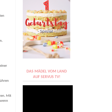
den
n.
einer
DAS MÄDEL VOM LAND
AUF SERVUS TV!
rühren
zen. Mit
, wenn