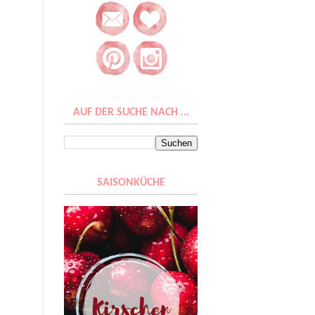
AUF DER SUCHE NACH ...
SAISONKÜCHE