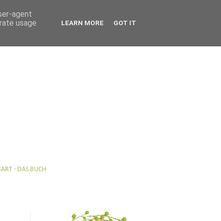
user-agent
erate usage
LEARN MORE
GOT IT
BART - DAS BUCH