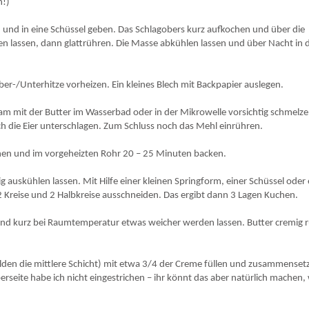
n!)
n und in eine Schüssel geben. Das Schlagobers kurz aufkochen und über die
en lassen, dann glattrühren. Die Masse abkühlen lassen und über Nacht in 
er-/Unterhitze vorheizen. Ein kleines Blech mit Backpapier auslegen.
am mit der Butter im Wasserbad oder in der Mikrowelle vorsichtig schmelze
h die Eier unterschlagen. Zum Schluss noch das Mehl einrühren.
chen und im vorgeheizten Rohr 20 – 25 Minuten backen.
auskühlen lassen. Mit Hilfe einer kleinen Springform, einer Schüssel oder 
 Kreise und 2 Halbkreise ausschneiden. Das ergibt dann 3 Lagen Kuchen.
nd kurz bei Raumtemperatur etwas weicher werden lassen. Butter cremig 
bilden die mittlere Schicht) mit etwa 3/4 der Creme füllen und zusammenset
berseite habe ich nicht eingestrichen – ihr könnt das aber natürlich machen