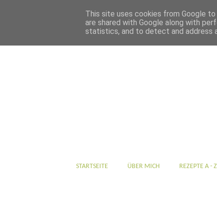
This site uses cookies from Google to d
are shared with Google along with perf
statistics, and to detect and address 
STARTSEITE
ÜBER MICH
REZEPTE A - Z