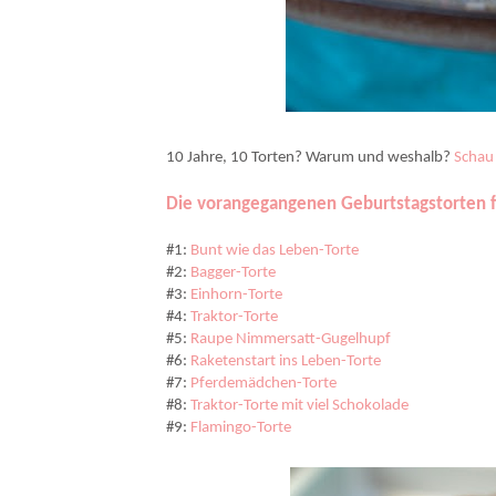
Dieses Brownie-Geburtstagstörtchen ist schokoladig, cremig und sehr, sehr reichh
10 Jahre, 10 Torten? Warum und weshalb?
Schau 
Die vorangegangenen Geburtstagstorten fi
#1:
Bunt wie das Leben-Torte
#2:
Bagger-Torte
#3:
Einhorn-Torte
#4:
Traktor-Torte
#5:
Raupe Nimmersatt-Gugelhupf
#6:
Raketenstart ins Leben-Torte
#7:
Pferdemädchen-Torte
#8:
Traktor-Torte mit viel Schokolade
#9:
Flamingo-Torte