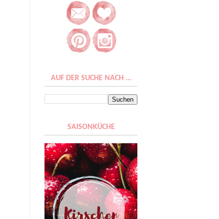
AUF DER SUCHE NACH ...
SAISONKÜCHE