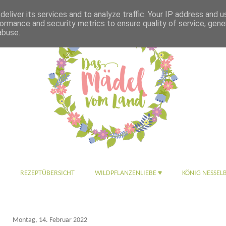
eliver its services and to analyze traffic. Your IP address and 
ormance and security metrics to ensure quality of service, gen
abuse.
REZEPTÜBERSICHT
WILDPFLANZENLIEBE ♥
KÖNIG NESSEL
Montag, 14. Februar 2022