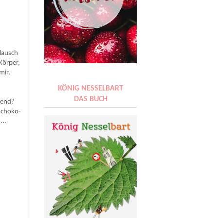
Flausch
Körper,
mir.
KÖNIG NESSELBART
DAS BUCH
kend?
-Schoko-
 …