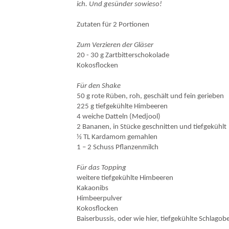
ich. Und gesünder sowieso!
Zutaten für 2 Portionen
Zum Verzieren der Gläser
20 - 30 g Zartbitterschokolade
Kokosflocken
Für den Shake
50 g rote Rüben, roh, geschält und fein gerieben
225 g tiefgekühlte Himbeeren
4 weiche Datteln (Medjool)
2 Bananen, in Stücke geschnitten und tiefgekühlt
½ TL Kardamom gemahlen
1 – 2 Schuss Pflanzenmilch
Für das Topping
weitere tiefgekühlte Himbeeren
Kakaonibs
Himbeerpulver
Kokosflocken
Baiserbussis, oder wie hier, tiefgekühlte Schlago