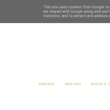
This site uses cookies from Google to d
are shared with Google along with perf
statistics, and to detect and address 
STARTSEITE
ÜBER MICH
REZEPTE A - Z