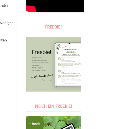
wänden
 weniger
FREEBIE!
hlten
.
NOCH EIN FREEBIE!