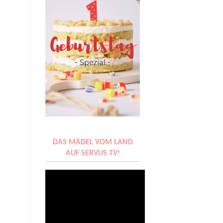
DAS MÄDEL VOM LAND
AUF SERVUS TV!