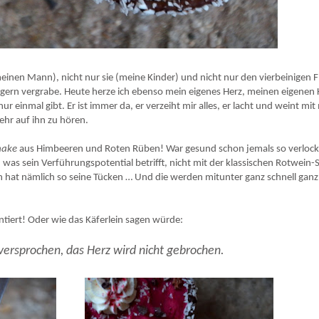
eeren - perfekt zum Valentinstag.
meinen Mann), nicht nur sie (meine Kinder) und nicht nur den vierbeinigen 
so gern vergrabe. Heute herze ich ebenso mein eigenes Herz, meinen eigenen 
ur einmal gibt. Er ist immer da, er verzeiht mir alles, er lacht und weint mit 
ehr auf ihn zu hören.
hake
aus Himbeeren und Roten Rüben! War gesund schon jemals so verloc
was sein Verführungspotential betrifft, nicht mit der klassischen Rotwein
n hat nämlich so seine Tücken … Und die werden mitunter ganz schnell ganz
ntiert! Oder wie das Käferlein sagen würde:
 versprochen, das Herz wird nicht gebrochen.