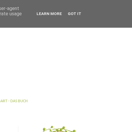
user-agent
erate usage
LEARN MORE
GOT IT
BART - DAS BUCH