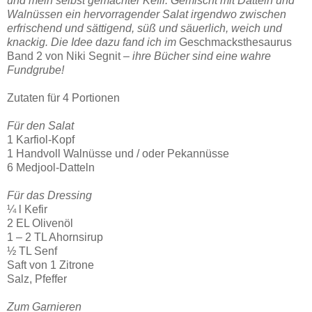
und mein selbst gemachter Kefir. Gemischt mit Datteln und
Walnüssen ein hervorragender Salat irgendwo zwischen
erfrischend und sättigend, süß und säuerlich, weich und
knackig. Die Idee dazu fand ich im
Geschmacksthesaurus
Band 2 von Niki Segnit
– ihre Bücher sind eine wahre
Fundgrube!
Zutaten für 4 Portionen
Für den Salat
1 Karfiol-Kopf
1 Handvoll Walnüsse und / oder Pekannüsse
6 Medjool-Datteln
Für das Dressing
¼ l Kefir
2 EL Olivenöl
1 – 2 TL Ahornsirup
½ TL Senf
Saft von 1 Zitrone
Salz, Pfeffer
Zum Garnieren