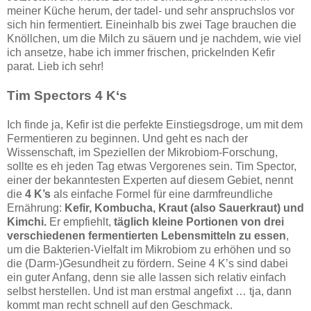
meiner Küche herum, der tadel- und sehr anspruchslos vor
sich hin fermentiert. Eineinhalb bis zwei Tage brauchen die
Knöllchen, um die Milch zu säuern und je nachdem, wie viel
ich ansetze, habe ich immer frischen, prickelnden Kefir
parat. Lieb ich sehr!
Tim Spectors 4 K‘s
Ich finde ja, Kefir ist die perfekte Einstiegsdroge, um mit dem
Fermentieren zu beginnen. Und geht es nach der
Wissenschaft, im Speziellen der Mikrobiom-Forschung,
sollte es eh jeden Tag etwas Vergorenes sein. Tim Spector,
einer der bekanntesten Experten auf diesem Gebiet, nennt
die
4 K’s
als einfache Formel für eine darmfreundliche
Ernährung:
Kefir, Kombucha, Kraut (also Sauerkraut) und
Kimchi.
Er empfiehlt,
täglich kleine Portionen von drei
verschiedenen fermentierten Lebensmitteln zu essen
,
um die Bakterien-Vielfalt im Mikrobiom zu erhöhen und so
die (Darm-)Gesundheit zu fördern. Seine 4 K’s sind dabei
ein guter Anfang, denn sie alle lassen sich relativ einfach
selbst herstellen. Und ist man erstmal angefixt … tja, dann
kommt man recht schnell auf den Geschmack.