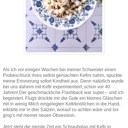
Karfiolröschen vermischt mit Datteln und Walnüssen, dazu ein fein säuerliches Kefirdressing – ein
einfaches Rezept für einen herrlichen Salat!
Als ich vor einigen Wochen bei meiner Schwester einen
Probeschluck ihres selbst gemachten Kefirs nahm, spuckte
meine Erinnerung sofort Kindheit aus. Denn natürlich wurde
bei uns daheim mit Kefir experimentiert, schon vor 40
Jahren! Der geschmackliche Flashback war super – und ich
begeistert. Flugs drückte mir die Gute ein kleines Gläschen
mit in wenig Milch eingelegten Kefirknöllchen in die Hand,
erklärte mir in drei Sätzen, worauf zu achten wäre und los
ging’s mit meiner neuen Obsession.
Jetzt steht die meiste Zeit ein Schraubglas mit Kefir in