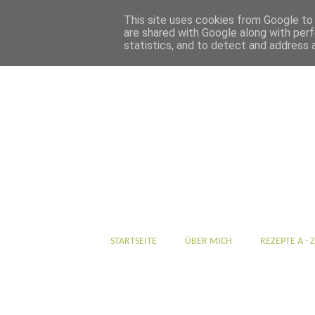
This site uses cookies from Google to d
are shared with Google along with perf
statistics, and to detect and address 
STARTSEITE
ÜBER MICH
REZEPTE A - Z