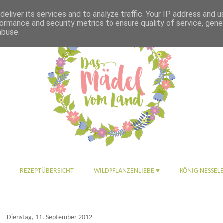
eliver its services and to analyze traffic. Your IP address and 
ormance and security metrics to ensure quality of service, gen
abuse.
REZEPTÜBERSICHT
WILDPFLANZENLIEBE ♥
KÖNIG NESSEL
Dienstag, 11. September 2012