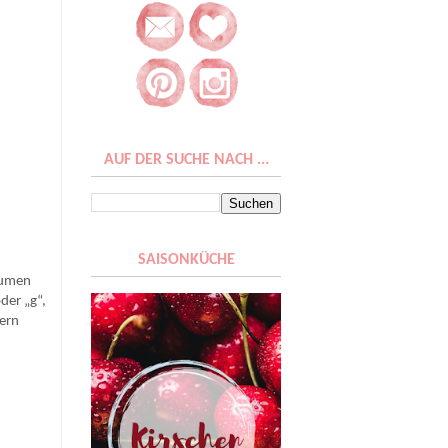
AUF DER SUCHE NACH ...
h
SAISONKÜCHE
laumen
oder „g“,
dern