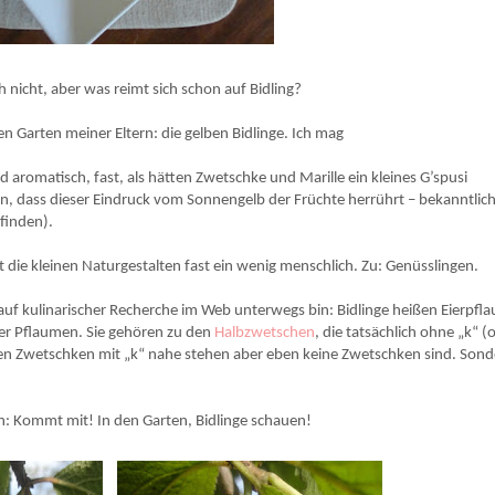
ch nicht, aber was reimt sich schon auf Bidling?
 Garten meiner Eltern: die gelben Bidlinge. Ich mag
 aromatisch, fast, als hätten Zwetschke und Marille ein kleines G’spusi
n, dass dieser Eindruck vom Sonnengelb der Früchte herrührt – bekanntlic
finden).
t die kleinen Naturgestalten fast ein wenig menschlich. Zu: Genüsslingen.
auf kulinarischer Recherche im Web unterwegs bin: Bidlinge heißen Eierpf
der Pflaumen. Sie gehören zu den
Halbzwetschen
, die tatsächlich ohne „k“ (
n Zwetschken mit „k“ nahe stehen aber eben keine Zwetschken sind. Son
en: Kommt mit! In den Garten, Bidlinge schauen!