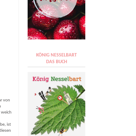
KÖNIG NESSELBART
DAS BUCH
ar von
h
e weich
be, ist
 diesen