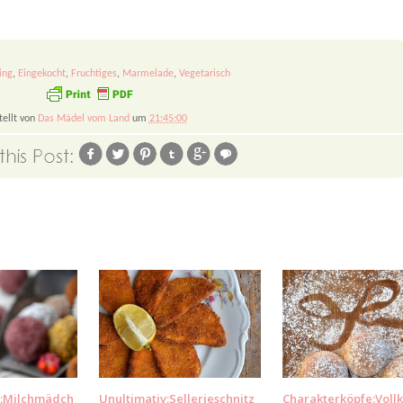
ing
,
Eingekocht
,
Fruchtiges
,
Marmelade
,
Vegetarisch
tellt von
Das Mädel vom Land
um
21:45:00
e:Milchmädch
Unultimativ:Sellerieschnitz
Charakterköpfe:Voll