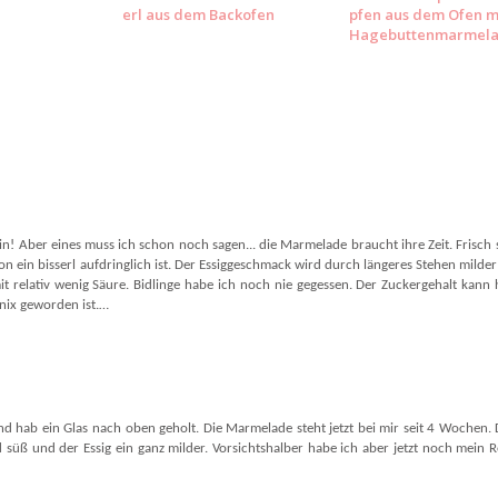
erl aus dem Backofen
pfen aus dem Ofen m
Hagebuttenmarmel
ein! Aber eines muss ich schon noch sagen... die Marmelade braucht ihre Zeit. Frisch
chon ein bisserl aufdringlich ist. Der Essiggeschmack wird durch längeres Stehen milde
it relativ wenig Säure. Bidlinge habe ich noch nie gegessen. Der Zuckergehalt kann 
 nix geworden ist.…
und hab ein Glas nach oben geholt. Die Marmelade steht jetzt bei mir seit 4 Wochen. 
 süß und der Essig ein ganz milder. Vorsichtshalber habe ich aber jetzt noch mein R