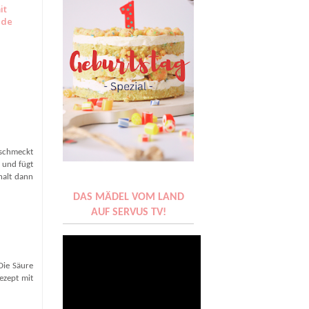
it
ade
 schmeckt
r und fügt
halt dann
DAS MÄDEL VOM LAND
AUF SERVUS TV!
Die Säure
ezept mit