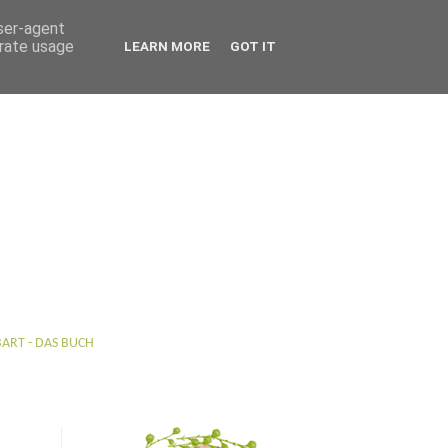
user-agent
erate usage
LEARN MORE
GOT IT
BART - DAS BUCH