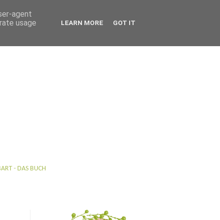
user-agent
erate usage
LEARN MORE
GOT IT
BART - DAS BUCH