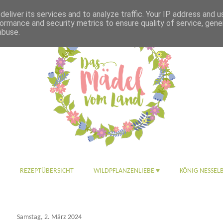
eliver its services and to analyze traffic. Your IP address and 
ormance and security metrics to ensure quality of service, gen
abuse.
REZEPTÜBERSICHT
WILDPFLANZENLIEBE ♥
KÖNIG NESSEL
Samstag, 2. März 2024