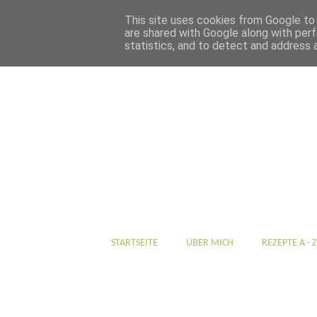
This site uses cookies from Google to d
are shared with Google along with perf
statistics, and to detect and address 
STARTSEITE
ÜBER MICH
REZEPTE A - Z