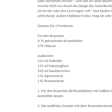
viele stechende Dornen – und wer an seine Beere
musste mich nur durch die Gänge des Naturkostla
ob ich der oder das Lassi sagen soll – laut Duden
erfrischend, äußerst liebliche Farbe. Mag ich sehr
Zutaten für 2 Portionen
Für den Rosentee
½ TL getrocknete Rosenblüten
1/8 l Wasser
Außerdem
125 ml Vollmilch
125 ml Naturjoghurt
100 ml Sanddornmus
2 EL Agavensirup
1 EL Rosenwasser
1. Für den Rosentee die Rosenblüten mit heißem 
auskühlen lassen.
2. Die restlichen Zutaten mit dem Rosentee vermi