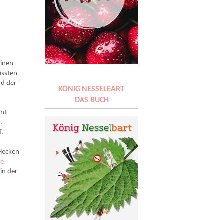
einen
ussten
nd der
KÖNIG NESSELBART
DAS BUCH
cht
.
f.
 Hecken
re
in der