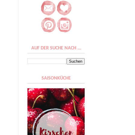
AUF DER SUCHE NACH ...
SAISONKÜCHE