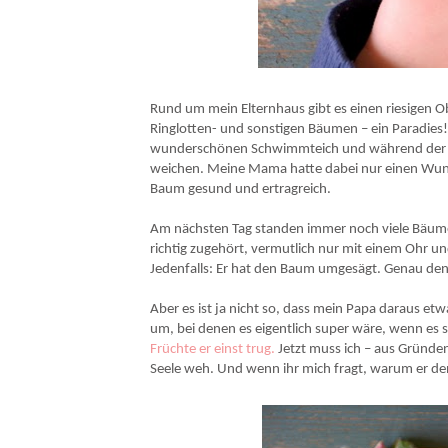
Sanddorn-Rosen-Lassi, ein besonderes Getränk mit Rose und Sanddorn, sehr 
Rund um mein Elternhaus gibt es einen riesigen Obs
Ringlotten- und sonstigen Bäumen – ein Paradies!
wunderschönen Schwimmteich und während der Pl
weichen. Meine Mama hatte dabei nur einen Wunsch
Baum gesund und ertragreich.
Am nächsten Tag standen immer noch viele Bäume 
richtig zugehört, vermutlich nur mit einem Ohr un
Jedenfalls: Er hat den Baum umgesägt. Genau den. 
Aber es ist ja nicht so, dass mein Papa daraus et
um, bei denen es eigentlich super wäre, wenn es 
Früchte er einst trug.
Jetzt muss ich – aus Gründe
Seele weh. Und wenn ihr mich fragt, warum er den