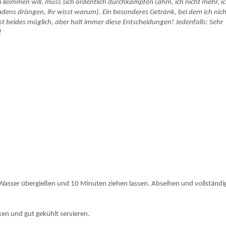
n kommen will, muss sich ordentlich durchkämpfen (ähm, ich nicht mehr, i
dens drängen, ihr wisst warum). Ein besonderes Getränk, bei dem ich nich
 ist beides möglich, aber halt immer diese Entscheidungen! Jedenfalls: Sehr
!
Wasser übergießen und 10 Minuten ziehen lassen. Abseihen und vollständi
xen und gut gekühlt servieren.