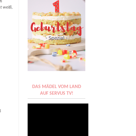
ch
t weiß,
DAS MÄDEL VOM LAND
AUF SERVUS TV!
g