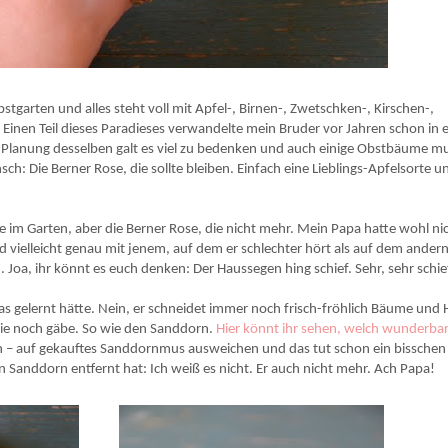
erfrischend und mit lieblicher Farbe.
tgarten und alles steht voll mit Apfel-, Birnen-, Zwetschken-, Kirschen-,
 Einen Teil dieses Paradieses verwandelte mein Bruder vor Jahren schon in 
anung desselben galt es viel zu bedenken und auch einige Obstbäume m
: Die Berner Rose, die sollte bleiben. Einfach eine Lieblings-Apfelsorte u
im Garten, aber die Berner Rose, die nicht mehr. Mein Papa hatte wohl ni
d vielleicht genau mit jenem, auf dem er schlechter hört als auf dem andern
Joa, ihr könnt es euch denken: Der Haussegen hing schief. Sehr, sehr schie
was gelernt hätte. Nein, er schneidet immer noch frisch-fröhlich Bäume und
sie noch gäbe. So wie den Sanddorn.
Hier könnt ihr sehen, welch wunderba
n – auf gekauftes Sanddornmus ausweichen und das tut schon ein bisschen 
 Sanddorn entfernt hat: Ich weiß es nicht. Er auch nicht mehr. Ach Papa!