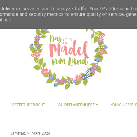
eliver its services and to analyze traffic. Your IP address and 
ormance and security metrics to ensure quality of service, gen
abuse.
REZEPTÜBERSICHT
WILDPFLANZENLIEBE ♥
KÖNIG NESSEL
Samstag, 9. März 2024