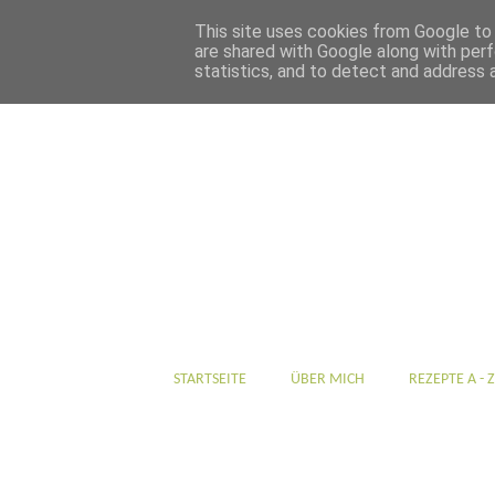
This site uses cookies from Google to d
are shared with Google along with perf
statistics, and to detect and address 
STARTSEITE
ÜBER MICH
REZEPTE A - Z