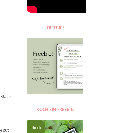
FREEBIE!
r-Sauce
NOCH EIN FREEBIE!
ie gut