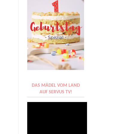
DAS MÄDEL VOM LAND
AUF SERVUS TV!