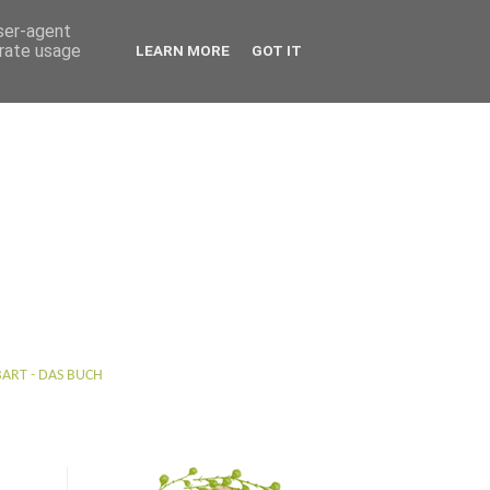
user-agent
erate usage
LEARN MORE
GOT IT
BART - DAS BUCH