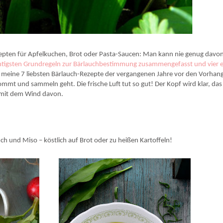
zepten für Apfelkuchen, Brot oder Pasta-Saucen: Man kann nie genug davo
htigsten Grundregeln zur Bärlauchbestimmung zusammengefasst und vier 
h meine 7 liebsten Bärlauch-Rezepte der vergangenen Jahre vor den Vorhan
kommt und sammeln geht. Die frische Luft tut so gut! Der Kopf wird klar, das
n mit dem Wind davon.
uch und Miso – köstlich auf Brot oder zu heißen Kartoffeln!