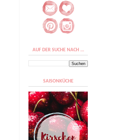
AUF DER SUCHE NACH ...
SAISONKÜCHE