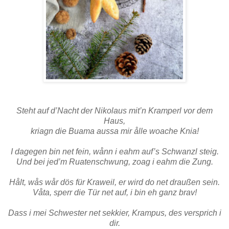
Ein Krampus aus Semmelteig ist ein traditionelles Brauchtumsgebäck bei uns im Mühlviertel. Das
einzig Süße an ihm sind übrigens seine Rosinen-Augen!
Steht auf d’Nacht der Nikolaus mit’n Kramperl vor dem
Haus,
kriagn die Buama aussa mir ålle woache Knia!
I dagegen bin net fein, wånn i eahm auf’s Schwanzl steig.
Und bei jed’m Ruatenschwung, zoag i eahm die Zung.
Hålt, wås wår dös für Kraweil, er wird do net draußen sein.
Våta, sperr die Tür net auf, i bin eh ganz brav!
Dass i mei Schwester net sekkier, Krampus, des versprich i
dir.