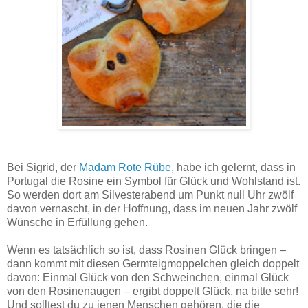
Glücksschweinchen aus Hefeteig sind ideal zum Teilen und Verschenken. Frisch aus dem Ofen
schmecken sie natürlich am besten.
Bei Sigrid, der
Madam Rote Rübe
, habe ich gelernt, dass in
Portugal die Rosine ein Symbol für Glück und Wohlstand ist.
So werden dort am Silvesterabend um Punkt null Uhr zwölf
davon vernascht, in der Hoffnung, dass im neuen Jahr zwölf
Wünsche in Erfüllung gehen.
Wenn es tatsächlich so ist, dass Rosinen Glück bringen –
dann kommt mit diesen Germteigmoppelchen gleich doppelt
davon: Einmal Glück von den Schweinchen, einmal Glück
von den Rosinenaugen – ergibt doppelt Glück, na bitte sehr!
Und solltest du zu jenen Menschen gehören, die die