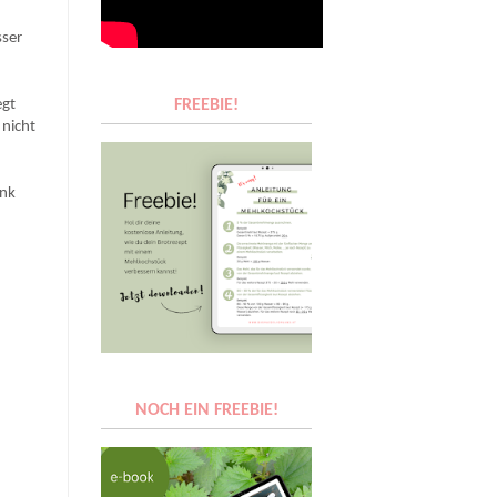
sser
egt
FREEBIE!
 nicht
ank
NOCH EIN FREEBIE!