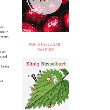
ine
abbeln
estens
KÖNIG NESSELBART
DAS BUCH
essen
sserl
 ihnen
auf …