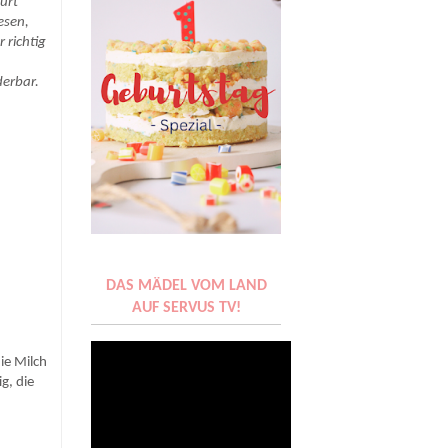
hurt
esen,
 richtig
derbar.
DAS MÄDEL VOM LAND
AUF SERVUS TV!
ie Milch
g, die