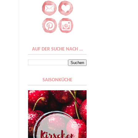
AUF DER SUCHE NACH ...
SAISONKÜCHE