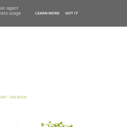
user-agent
erate usage
LEARN MORE
GOT IT
BART - DAS BUCH