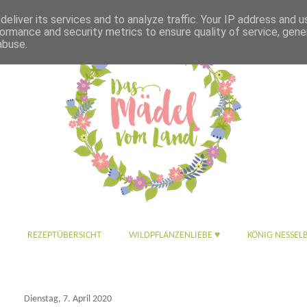
eliver its services and to analyze traffic. Your IP address and 
ormance and security metrics to ensure quality of service, gen
abuse.
REZEPTÜBERSICHT
WILDPFLANZENLIEBE ♥
KÖNIG NESSEL
Dienstag, 7. April 2020