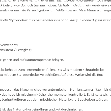
ist schon eine Weile her und er ist auch nicht sonderlich gelungen. Das Jog
k betraf, war da noch Luft nach oben. Ich hab mich dann ein wenig eingel
bereits der nächste Versuch gelang um Welten besser. Mein Mann war sogar
zielle Styroporbox mit Glasbehälter innendrin, das funktioniert ganz wun
ch verwendet)
nsistenz / Festigkeit)
serl geben und auf Raumtemperatur bringen.
Glasbehälter zum Fermentieren füllen. Das Glas mit dem Schraubdeckel
Box mit dem Styropordeckel verschließen. Auf diese Weise wird die Box
hneebesen das Magermilchpulver untermischen. Nun langsam erhitzen, bis d
– das habe ich mit einem Küchenthermometer kontrolliert. Es ist ganz wichti
 die Joghurtkulturen aus dem griechischen Naturjoghurt absterben würden.
t ist, das Naturjoghurt einrühren und gut durchmischen.