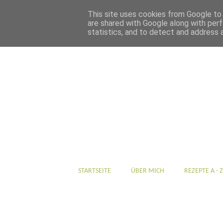
This site uses cookies from Google to d
are shared with Google along with perf
statistics, and to detect and address 
STARTSEITE
ÜBER MICH
REZEPTE A - Z