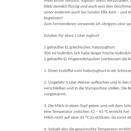
Mein erster Versuch, Joghurt selbst herzustellen, 
blieb ziemlich flüssig und auch was den Geschmac
unter anderem auch bei Sandor Ellix Katz – und 
begeistert!
Zum Fermentieren verwende ich übrigens eine spe
Zutaten für etwa 1 Liter Joghurt
1 gehäufter EL griechisches Naturjoghurt
900 ml Vollmilch (ich habe länger frische Vollmil
2 gehäufte EL Magermilchpulver (verbessert die Ko
1. Einen Esslöffel vom Naturjoghurt in ein Schüs
2. Ungefähr 1 Liter Wasser aufkochen und in den 
verschließen und in die Styroporbox stellen. Die 
vorgewärmt.
3. Die Milch in einen Topf geben und mit dem Sc
eine Temperatur zwischen 42 – 45 °C erreicht hat 
Milch nicht auf über 45 °C zu erhitzen, da sonst
4. Sobald also die gewünschte Temperatur erreich