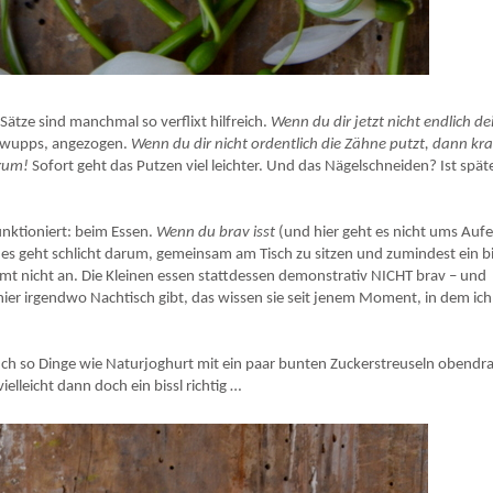
 für selbst gemachtes Naturjoghurt- köstlich und pur.
Sätze sind manchmal so verflixt hilfreich.
Wenn du dir jetzt nicht endlich de
wupps, angezogen.
Wenn du dir nicht ordentlich die Zähne putzt, dann kr
erum!
Sofort geht das Putzen viel leichter. Und das Nägelschneiden? Ist spät
unktioniert: beim Essen.
Wenn du brav isst
(und hier geht es nicht ums Auf
 es geht schlicht darum, gemeinsam am Tisch zu sitzen und zumindest ein bi
 nicht an. Die Kleinen essen stattdessen demonstrativ NICHT brav – und
ier irgendwo Nachtisch gibt, das wissen sie seit jenem Moment, in dem ich
uch so Dinge wie Naturjoghurt mit ein paar bunten Zuckerstreuseln obendr
elleicht dann doch ein bissl richtig …