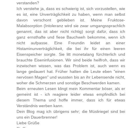
verstanden?
Ich verstehe ja, dass es schwierig ist, sich vorzustellen, wie
es ist, eine Unverträglichkeit zu haben, wenn man selbst
davon verschont geblieben ist. Meine Fruktose-
Malabsorption (Intoleranz wird sie zwar umgangssprachlich
genannt, das ist aber nicht richtig) sorgt dafür, dass ich
ganz ernsthafte und fiese Bauchweh bekomme, wenn ich
nicht aufpasse. Eine Freundin leidet an einer
Histaminunverträglichkeit, die bei ihr für einen leeren
Eisenspeicher sorgte. Sie litt monetalang fürchterlich und
brauchte Eiseninfusionen. Wir sind beide heilfroh, dass wir
inzwischen wissen, was das Problem ist, auch wenn es
lange gedauert hat. Früher hatten die Leute eben "einen
nervösen Magen" und wussten bis an ihr Lebensende nicht,
woher die Schmerzen und sonstige Beschwerden kamen.
Beim erneuten Lesen klingt mein Kommentar böser, als er
gemeint ist - ich reagiere leider etwas empfindlich bei
diesem Thema und hoffe immer, dass ich für etwas
Verständnis werben kann.
Dein Blog mag ich übrigens sehr; die Müsliriegel sind bei
uns ein Dauerbrenner!
Liebe Grüße