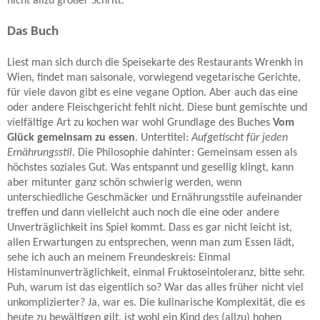
nicht allzu großer Schritt.
Das Buch
Liest man sich durch die Speisekarte des Restaurants Wrenkh in
Wien, findet man saisonale, vorwiegend vegetarische Gerichte,
für viele davon gibt es eine vegane Option. Aber auch das eine
oder andere Fleischgericht fehlt nicht. Diese bunt gemischte und
vielfältige Art zu kochen war wohl Grundlage des Buches
Vom
Glück gemeinsam zu essen
. Untertitel:
Aufgetischt für jeden
Ernährungsstil
. Die Philosophie dahinter: Gemeinsam essen als
höchstes soziales Gut. Was entspannt und gesellig klingt, kann
aber mitunter ganz schön schwierig werden, wenn
unterschiedliche Geschmäcker und Ernährungsstile aufeinander
treffen und dann vielleicht auch noch die eine oder andere
Unverträglichkeit ins Spiel kommt. Dass es gar nicht leicht ist,
allen Erwartungen zu entsprechen, wenn man zum Essen lädt,
sehe ich auch an meinem Freundeskreis: Einmal
Histaminunverträglichkeit, einmal Fruktoseintoleranz, bitte sehr.
Puh, warum ist das eigentlich so? War das alles früher nicht viel
unkomplizierter? Ja, war es. Die kulinarische Komplexität, die es
heute zu bewältigen gilt, ist wohl ein Kind des (allzu) hohen