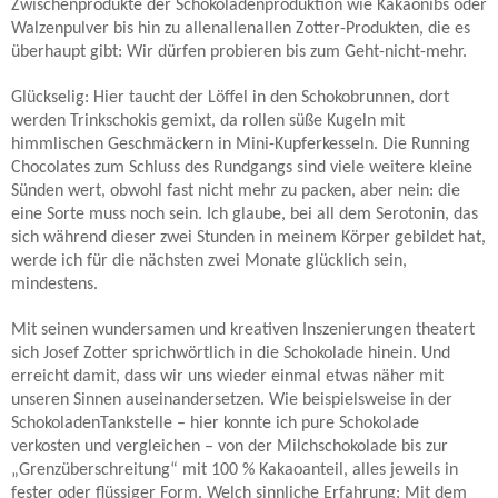
Zwischenprodukte der Schokoladenproduktion wie Kakaonibs oder
Walzenpulver bis hin zu allenallenallen Zotter-Produkten, die es
überhaupt gibt: Wir dürfen probieren bis zum Geht-nicht-mehr.
Glückselig: Hier taucht der Löffel in den Schokobrunnen, dort
werden Trinkschokis gemixt, da rollen süße Kugeln mit
himmlischen Geschmäckern in Mini-Kupferkesseln. Die Running
Chocolates zum Schluss des Rundgangs sind viele weitere kleine
Sünden wert, obwohl fast nicht mehr zu packen, aber nein: die
eine Sorte muss noch sein. Ich glaube, bei all dem Serotonin, das
sich während dieser zwei Stunden in meinem Körper gebildet hat,
werde ich für die nächsten zwei Monate glücklich sein,
mindestens.
Mit seinen wundersamen und kreativen Inszenierungen theatert
sich Josef Zotter sprichwörtlich in die Schokolade hinein. Und
erreicht damit, dass wir uns wieder einmal etwas näher mit
unseren Sinnen auseinandersetzen. Wie beispielsweise in der
SchokoladenTankstelle – hier konnte ich pure Schokolade
verkosten und vergleichen – von der Milchschokolade bis zur
„Grenzüberschreitung“ mit 100 % Kakaoanteil, alles jeweils in
fester oder flüssiger Form. Welch sinnliche Erfahrung: Mit dem