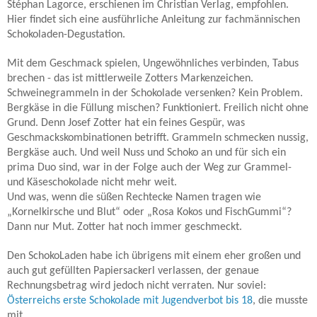
Stéphan Lagorce, erschienen im Christian Verlag, empfohlen.
Hier findet sich eine ausführliche Anleitung zur fachmännischen
Schokoladen-Degustation.
Mit dem Geschmack spielen, Ungewöhnliches verbinden, Tabus
brechen - das ist mittlerweile Zotters Markenzeichen.
Schweinegrammeln in der Schokolade versenken? Kein Problem.
Bergkäse in die Füllung mischen? Funktioniert. Freilich nicht ohne
Grund. Denn Josef Zotter hat ein feines Gespür, was
Geschmackskombinationen betrifft. Grammeln schmecken nussig,
Bergkäse auch. Und weil Nuss und Schoko an und für sich ein
prima Duo sind, war in der Folge auch der Weg zur Grammel-
und Käseschokolade nicht mehr weit.
Und was, wenn die süßen Rechtecke Namen tragen wie
„Kornelkirsche und Blut“ oder „Rosa Kokos und FischGummi“?
Dann nur Mut. Zotter hat noch immer geschmeckt.
Den SchokoLaden habe ich übrigens mit einem eher großen und
auch gut gefüllten Papiersackerl verlassen, der genaue
Rechnungsbetrag wird jedoch nicht verraten. Nur soviel:
Österreichs erste Schokolade mit Jugendverbot bis 18
, die musste
mit.