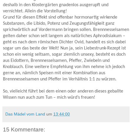
deshalb in den Klostergärten gnadenlos ausgerupft und
vernichtet. Allein die Vorstellung!
Grund für diesen Effekt sind offenbar hormonartig wirkende
Substanzen, die Libido, Potenz und Zeugungsfähigkeit ganz
sprichwörtlich auf Vordermann bringen sollen. Brennnesselsamen
gelten daher schon seit langem als natürliches Aphrodisiakum –
geht es nach dem römischen Dichter Ovid, handelt es sich dabei
sogar um das beste der Welt! Nun ja, sein Liebestrunk-Rezept ist
schon ein wenig seltsam, sogar ziemlich unsexy, besteht es doch
aus Eidottern, Brennnesselsamen, Pfeffer, Zwiebeln und
Knoblauch. Eine weitere Empfehlung von ihm nehme ich jedoch
gerne an, nämlich Speisen mit einer Kombination aus
Brennnesselsamen und Pfeffer im Verhältnis 1:1 zu würzen.
So, v
ielleicht führt bei dem einen oder anderen dieses geballte
Wissen nun auch zum Tun – mich würd’s freuen!
Das Mädel vom Land
um
13:44:00
15 Kommentare: