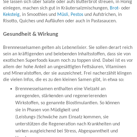
Sie lassen sich über Salate oder aufs Butterbrot streuen, in Honig
einlegen, machen sich gut in Kräutersalzmischungen,
Brot
- oder
Keksteig
, in Smoothies und
Müsli
,
Pestos
und Aufstrichen, in
Risotto, Quiches und Aufläufen oder auch in Pastasaucen.
Gesundheit & Wirkung
Brennnesselsamen gelten als
Lebenelixier
. Sie sollen derart reich
sein an kräftigenden und belebenden Inhaltsstoffen, dass sie von
exotischen Superfoods kaum noch zu toppen sind. Dabei ist es vor
allem der hohe Anteil an ungesättigten Fettsäuren, Vitaminen
und Mineralstoffen, der sie auszeichnet. Frei nacherzählt klingen
die vielen Infos, die es zu den kleinen Samen gibt, in etwa so:
Brennnesselsamen enthalten eine Vielzahl an
anregenden, stärkenden und regenerierenden
Wirkstoffen, so genannte Biostimulantien. So können
sie in Phasen von Müdigkeit und
(Leistungs-)Schwäche zum Einsatz kommen, sie
unterstützen die Regeneration nach Krankheiten und
wirken ausgleichend bei Stress, Abgespanntheit und