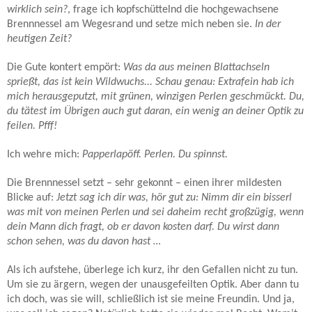
wirklich sein?
, frage ich kopfschüttelnd die hochgewachsene
Brennnessel am Wegesrand und setze mich neben sie.
In der
heutigen Zeit?
Die Gute kontert empört:
Was da aus meinen Blattachseln
sprießt, das ist kein Wildwuchs... Schau genau: Extrafein hab ich
mich herausgeputzt, mit grünen, winzigen Perlen geschmückt. Du,
du tätest im Übrigen auch gut daran, ein wenig an deiner Optik zu
feilen. Pfff!
Ich wehre mich:
Papperlapöff. Perlen. Du spinnst.
Die Brennnessel setzt – sehr gekonnt – einen ihrer mildesten
Blicke auf:
Jetzt sag ich dir was, hör gut zu: Nimm dir ein bisserl
was mit von meinen Perlen und sei daheim recht großzügig, wenn
dein Mann dich fragt, ob er davon kosten darf. Du wirst dann
schon sehen, was du davon hast …
Als ich aufstehe, überlege ich kurz, ihr den Gefallen nicht zu tun.
Um sie zu ärgern, wegen der unausgefeilten Optik. Aber dann tu
ich doch, was sie will, schließlich ist sie meine Freundin. Und ja,