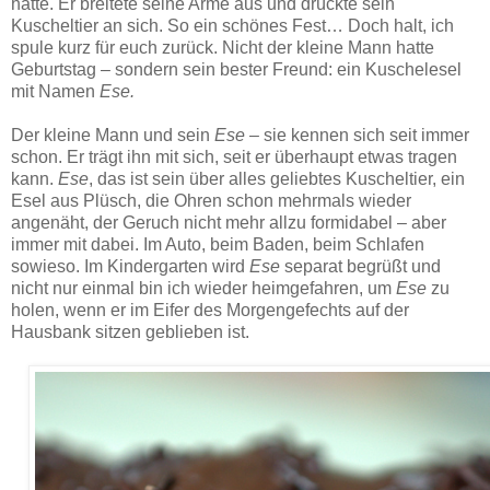
hatte. Er breitete seine Arme aus und drückte sein
Kuscheltier an sich. So ein schönes Fest… Doch halt, ich
spule kurz für euch zurück. Nicht der kleine Mann hatte
Geburtstag – sondern sein bester Freund: ein Kuschelesel
mit Namen
Ese.
Der kleine Mann und sein
Ese
– sie kennen sich seit immer
schon. Er trägt ihn mit sich, seit er überhaupt etwas tragen
kann.
Ese
, das ist sein über alles geliebtes Kuscheltier, ein
Esel aus Plüsch, die Ohren schon mehrmals wieder
angenäht, der Geruch nicht mehr allzu formidabel – aber
immer mit dabei. Im Auto, beim Baden, beim Schlafen
sowieso. Im Kindergarten wird
Ese
separat begrüßt und
nicht nur einmal bin ich wieder heimgefahren, um
Ese
zu
holen, wenn er im Eifer des Morgengefechts auf der
Hausbank sitzen geblieben ist.