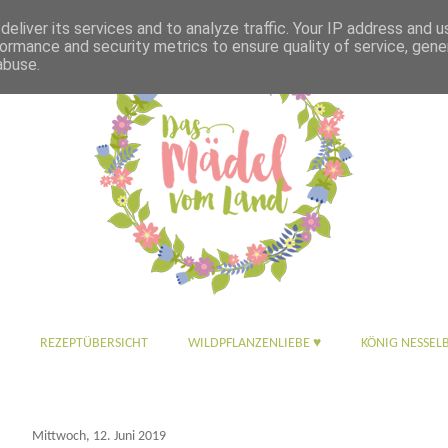
eliver its services and to analyze traffic. Your IP address and 
ormance and security metrics to ensure quality of service, gen
abuse.
REZEPTÜBERSICHT
WILDPFLANZENLIEBE ♥
KÖNIG NESSEL
Mittwoch, 12. Juni 2019