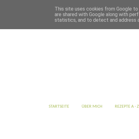
This site uses cookies from Google to d
are shared with Google along with perf
statistics, and to detect and address 
STARTSEITE
ÜBER MICH
REZEPTE A - Z