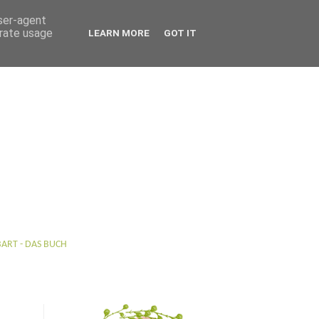
user-agent
erate usage
LEARN MORE
GOT IT
BART - DAS BUCH