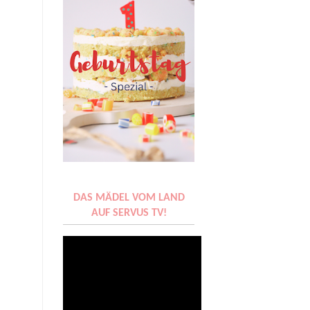
DAS MÄDEL VOM LAND
AUF SERVUS TV!