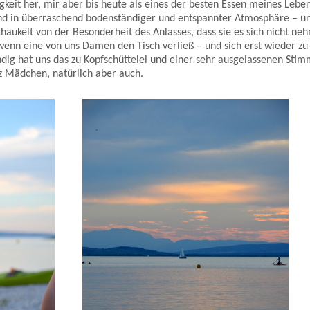
gkeit her, mir aber bis heute als eines der besten Essen meines Leben
end in überraschend bodenständiger und entspannter Atmosphäre – u
aukelt von der Besonderheit des Anlasses, dass sie es sich nicht ne
wenn eine von uns Damen den Tisch verließ – und sich erst wieder zu
dig hat uns das zu Kopfschüttelei und einer sehr ausgelassenen Sti
nz Mädchen, natürlich aber auch.