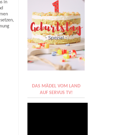
s in
nd
hmen
 setzen,
mmung
DAS MÄDEL VOM LAND
AUF SERVUS TV!