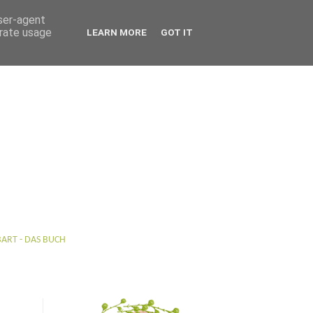
user-agent
erate usage
LEARN MORE
GOT IT
BART - DAS BUCH