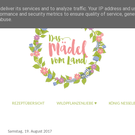
eliver its services and to analyze traffic. Your IP address and 
ormance and security metrics to ensure quality of service, gen
abuse.
REZEPTÜBERSICHT
WILDPFLANZENLIEBE ♥
KÖNIG NESSEL
Samstag, 19. August 2017