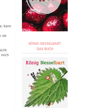
se, kann
g
m sie
KÖNIG NESSELBART
DAS BUCH
nicht
d mich