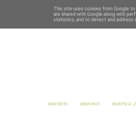
This site uses cookies from Google to d
are shared with Google along with perf
statistics, and to detect and address 
STARTSEITE
ÜBER MICH
REZEPTE A - Z