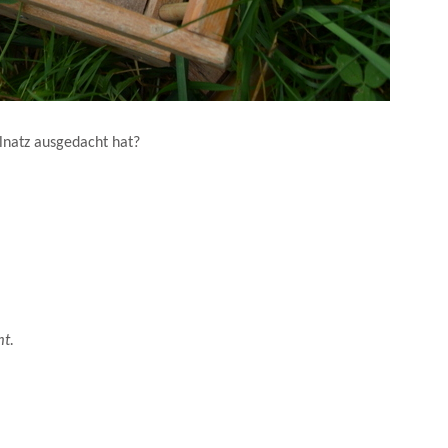
zucker - Rezept.
elnatz ausgedacht hat?
mt.