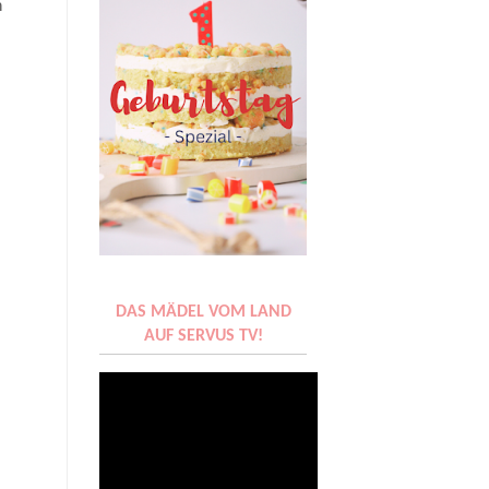
n
DAS MÄDEL VOM LAND
AUF SERVUS TV!