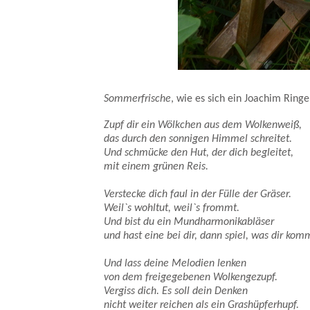
Gesulzte rote Sommerbeeren mit Obers und Hagel
Sommerfrische
, wie es sich ein Joachim Ring
Zupf dir ein Wölkchen aus dem Wolkenweiß,
das durch den sonnigen Himmel schreitet.
Und schmücke den Hut, der dich begleitet,
mit einem grünen Reis.
Verstecke dich faul in der Fülle der Gräser.
Weil`s wohltut, weil`s frommt.
Und bist du ein Mundharmonikabläser
und hast eine bei dir, dann spiel, was dir kom
Und lass deine Melodien lenken
von dem freigegebenen Wolkengezupf.
Vergiss dich. Es soll dein Denken
nicht weiter reichen als ein Grashüpferhupf.