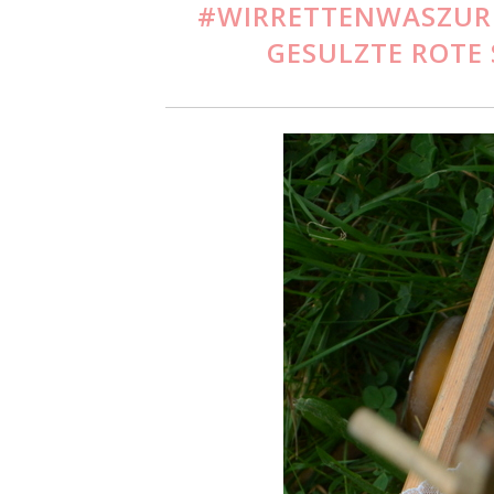
#WIRRETTENWASZUR
GESULZTE ROTE