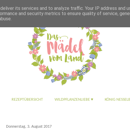
eliver its services and to analyze traffic. Your IP address and 
ormance and security metrics to ensure quality of service, gen
abuse.
REZEPTÜBERSICHT
WILDPFLANZENLIEBE ♥
KÖNIG NESSEL
Donnerstag, 3. August 2017