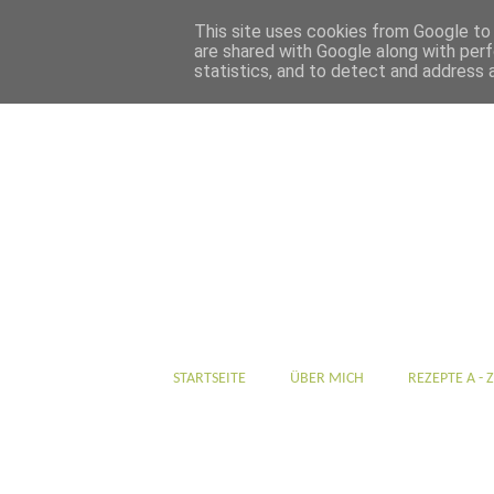
This site uses cookies from Google to d
are shared with Google along with perf
statistics, and to detect and address 
STARTSEITE
ÜBER MICH
REZEPTE A - Z