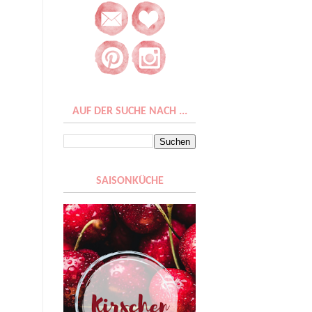
AUF DER SUCHE NACH ...
SAISONKÜCHE