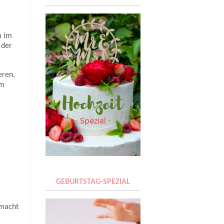
m im
 der
eren,
am
GEBURTSTAG-SPEZIAL
emacht