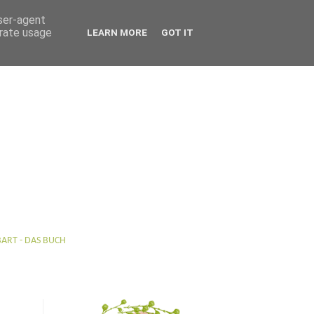
user-agent
erate usage
LEARN MORE
GOT IT
BART - DAS BUCH