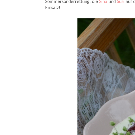
Sommersonderrettung, die
Sina
und
Susi
auf d
Einsatz!