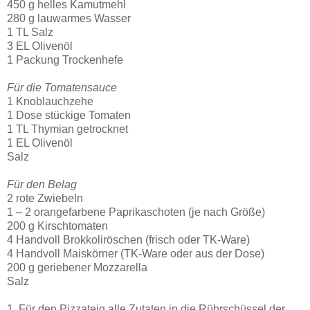
450 g helles Kamutmehl
280 g lauwarmes Wasser
1 TL Salz
3 EL Olivenöl
1 Packung Trockenhefe
Für die Tomatensauce
1 Knoblauchzehe
1 Dose stückige Tomaten
1 TL Thymian getrocknet
1 EL Olivenöl
Salz
Für den Belag
2 rote Zwiebeln
1 – 2 orangefarbene Paprikaschoten (je nach Größe)
200 g Kirschtomaten
4 Handvoll Brokkoliröschen (frisch oder TK-Ware)
4 Handvoll Maiskörner (TK-Ware oder aus der Dose)
200 g geriebener Mozzarella
Salz
1. Für den Pizzateig alle Zutaten in die Rührschüssel der