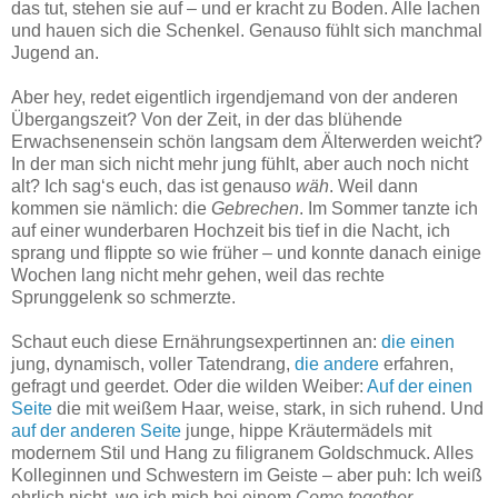
das tut, stehen sie auf – und er kracht zu Boden. Alle lachen
und hauen sich die Schenkel. Genauso fühlt sich manchmal
Jugend an.
Aber hey, redet eigentlich irgendjemand von der anderen
Übergangszeit? Von der Zeit, in der das blühende
Erwachsenensein schön langsam dem Älterwerden weicht?
In der man sich nicht mehr jung fühlt, aber auch noch nicht
alt? Ich sag‘s euch, das ist genauso
wäh
. Weil dann
kommen sie nämlich: die
Gebrechen
. Im Sommer tanzte ich
auf einer wunderbaren Hochzeit bis tief in die Nacht, ich
sprang und flippte so wie früher – und konnte danach einige
Wochen lang nicht mehr gehen, weil das rechte
Sprunggelenk so schmerzte.
Schaut euch diese Ernährungsexpertinnen an:
die einen
jung, dynamisch, voller Tatendrang,
die andere
erfahren,
gefragt und geerdet. Oder die wilden Weiber:
Auf der einen
Seite
die mit weißem Haar, weise, stark, in sich ruhend. Und
auf der anderen Seite
junge, hippe Kräutermädels mit
modernem Stil und Hang zu filigranem Goldschmuck. Alles
Kolleginnen und Schwestern im Geiste – aber puh: Ich weiß
ehrlich nicht, wo ich mich bei einem
Come together