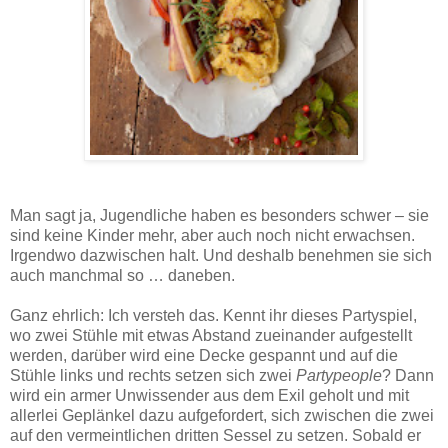
Haselnusspolenta mit Ofenkarotten: Ein einfaches vegetarisches Gericht für Herbst oder Winter,
wohlig satt machend und herrlich bunt.
Man sagt ja, Jugendliche haben es besonders schwer – sie
sind keine Kinder mehr, aber auch noch nicht erwachsen.
Irgendwo dazwischen halt. Und deshalb benehmen sie sich
auch manchmal so … daneben.
Ganz ehrlich: Ich versteh das. Kennt ihr dieses Partyspiel,
wo zwei Stühle mit etwas Abstand zueinander aufgestellt
werden, darüber wird eine Decke gespannt und auf die
Stühle links und rechts setzen sich zwei
Partypeople
? Dann
wird ein armer Unwissender aus dem Exil geholt und mit
allerlei Geplänkel dazu aufgefordert, sich zwischen die zwei
auf den vermeintlichen dritten Sessel zu setzen. Sobald er