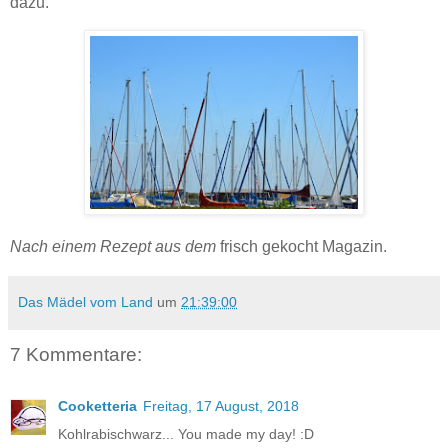
dazu.
Nach einem Rezept aus dem
frisch gekocht Magazin.
Das Mädel vom Land
um
21:39:00
7 Kommentare:
Cooketteria
Freitag, 17 August, 2018
Kohlrabischwarz... You made my day! :D