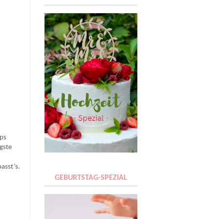
pps
gste
asst’s.
GEBURTSTAG-SPEZIAL