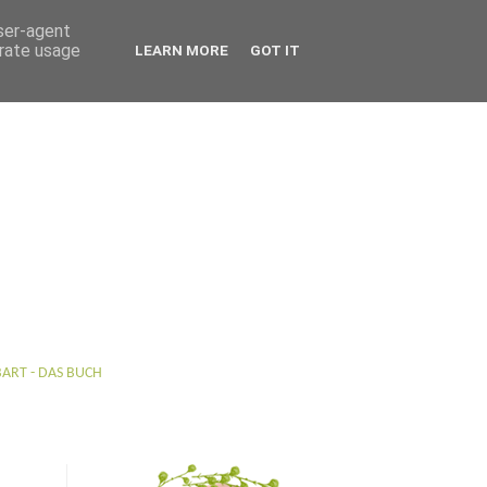
user-agent
erate usage
LEARN MORE
GOT IT
BART - DAS BUCH