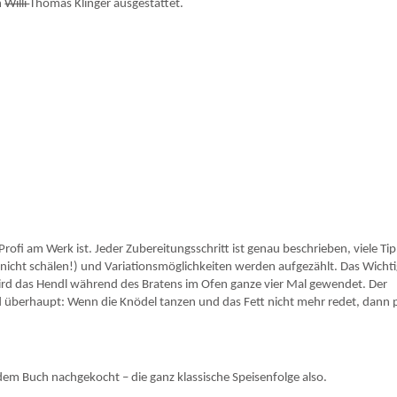
n
Willi
Thomas Klinger ausgestattet.
rofi am Werk ist. Jeder Zubereitungsschritt ist genau beschrieben, viele Ti
nicht schälen!) und Variationsmöglichkeiten werden aufgezählt. Das Wichti
a wird das Hendl während des Bratens im Ofen ganze vier Mal gewendet. Der
nd überhaupt: Wenn die Knödel tanzen und das Fett nicht mehr redet, dann p
em Buch nachgekocht – die ganz klassische Speisenfolge also.