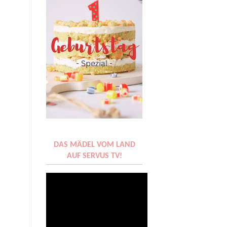
DAS MÄDEL VOM LAND
AUF SERVUS TV!