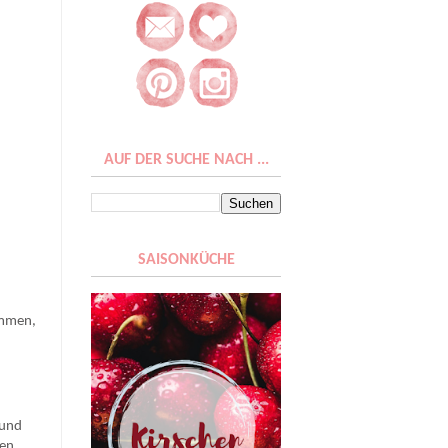
AUF DER SUCHE NACH ...
SAISONKÜCHE
ommen,
:
 und
en,