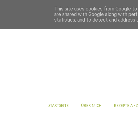
This site uses cookies from Google to d
are shared with Google along with perf
statistics, and to detect and address 
STARTSEITE
ÜBER MICH
REZEPTE A - Z