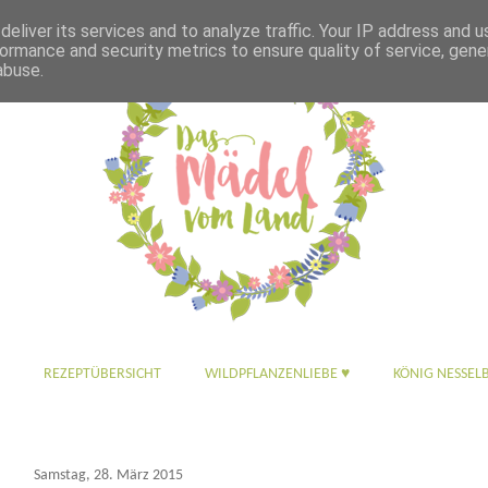
eliver its services and to analyze traffic. Your IP address and 
ormance and security metrics to ensure quality of service, gen
abuse.
REZEPTÜBERSICHT
WILDPFLANZENLIEBE ♥
KÖNIG NESSEL
Samstag, 28. März 2015