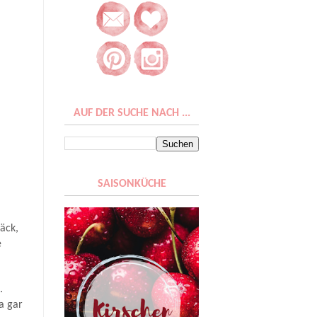
AUF DER SUCHE NACH ...
SAISONKÜCHE
äck,
e
.
ja gar