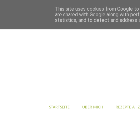
This site uses cookies from Google to d
are shared with Google along with perf
statistics, and to detect and address 
STARTSEITE
ÜBER MICH
REZEPTE A - Z