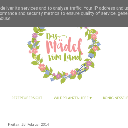
eliver its services and to analyze traffic. Your IP address and 
ormance and security metrics to ensure quality of service, gen
abuse.
REZEPTÜBERSICHT
WILDPFLANZENLIEBE ♥
KÖNIG NESSEL
Freitag, 28. Februar 2014