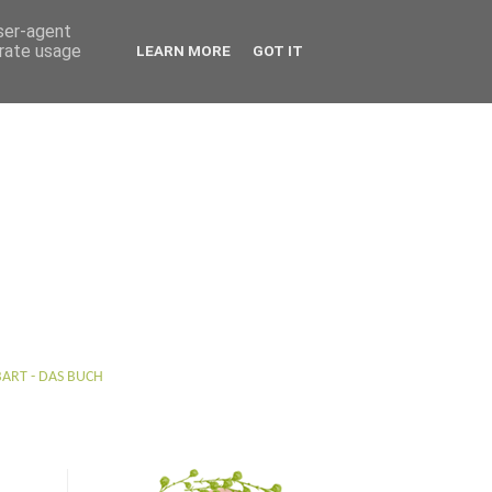
user-agent
erate usage
LEARN MORE
GOT IT
BART - DAS BUCH