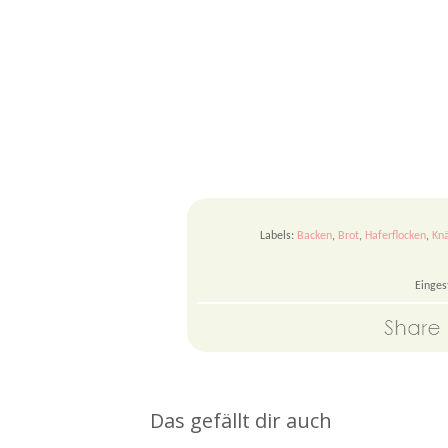
Labels:
Backen
,
Brot
,
Haferflocken
,
Kn
Einges
Das gefällt dir auch