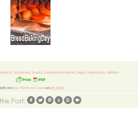
äckebrot
,
Leinsamen
,
Snacks
,
Sonnenblumenkerne
,
Vegan
,
Vegetarisch
,
Vollkorn
tellt von
Das Mädel vom Land
um
09:30:00