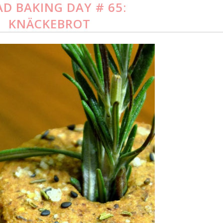
AD BAKING DAY # 65:
KNÄCKEBROT