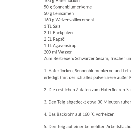
100 g Haferflocken
50 g Sonnenblumenkerne
50 g Leinsamen
160 g Weizenvollkornmehl
1 TL Salz
2 TL Backpulver
2 EL Rapsöl
1 TL Agavensirup
200 ml Wasser
Zum Bestreuen: Schwarzer Sesam, frischer un
1. Haferflocken, Sonnenblumenkerne und Lein
erledigt (mit der ich alles pulverisiere außer
2. Die restlichen Zutaten zum Haferflocken-
3. Den Teig abgedeckt etwa 30 Minuten ruhen
4. Das Backrohr auf 160 °C vorheizen.
5. Den Teig auf einer bemehlten Arbeitsfläch