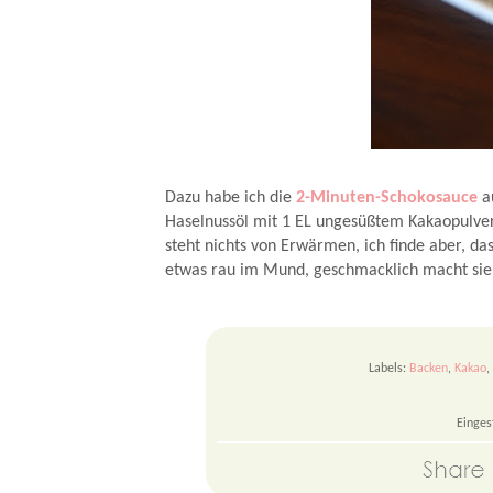
Dazu habe ich die
2-Minuten-Schokosauce
au
Haselnussöl mit 1 EL ungesüßtem Kakaopulver
steht nichts von Erwärmen, ich finde aber, d
etwas rau im Mund, geschmacklich macht sie
Labels:
Backen
,
Kakao
,
Einges