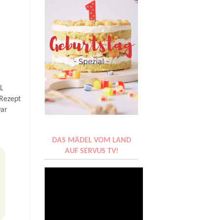
EL
-Rezept
war
DAS MÄDEL VOM LAND
AUF SERVUS TV!