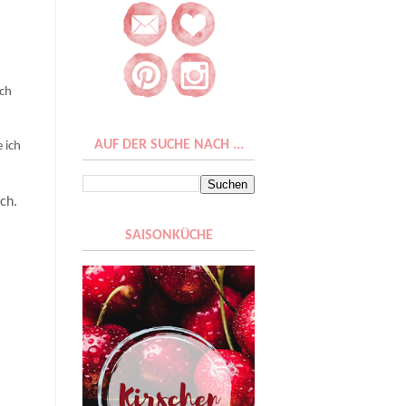
ach
AUF DER SUCHE NACH ...
 ich
ch.
SAISONKÜCHE