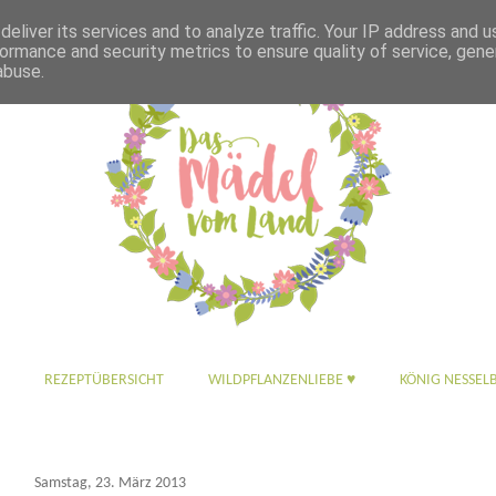
eliver its services and to analyze traffic. Your IP address and 
ormance and security metrics to ensure quality of service, gen
abuse.
REZEPTÜBERSICHT
WILDPFLANZENLIEBE ♥
KÖNIG NESSEL
Samstag, 23. März 2013