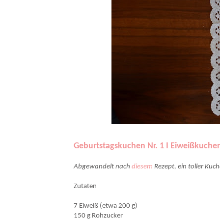
Geburtstagskuchen Nr. 1 I Eiweißkuche
Abgewandelt nach
diesem
Rezept, ein toller Kuc
Zutaten
7 Eiweiß (etwa 200 g)
150 g Rohzucker