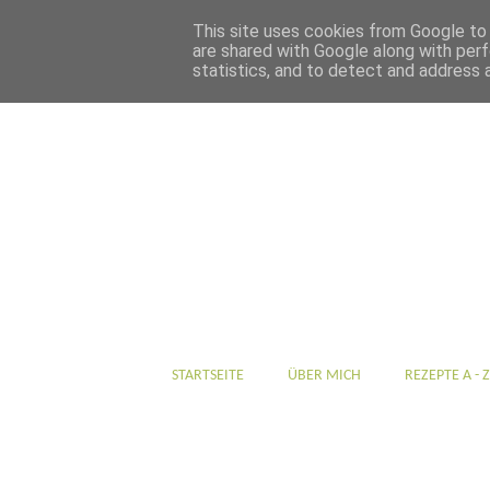
This site uses cookies from Google to d
are shared with Google along with perf
statistics, and to detect and address 
STARTSEITE
ÜBER MICH
REZEPTE A - Z