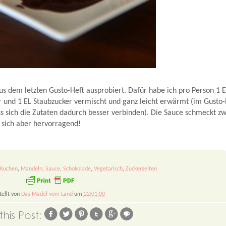
s dem letzten Gusto-Heft ausprobiert. Dafür habe ich pro Person 1 
 und 1 EL Staubzucker vermischt und ganz leicht erwärmt (im Gusto
ass sich die Zutaten dadurch besser verbinden). Die Sauce schmeckt z
 sich aber hervorragend!
Kuchen
,
Mandeln
,
Sauce
,
Schokolade
,
Vegetarisch
,
Zuckerseiten
tellt von
Das Mädel vom Land
um
22:01:00