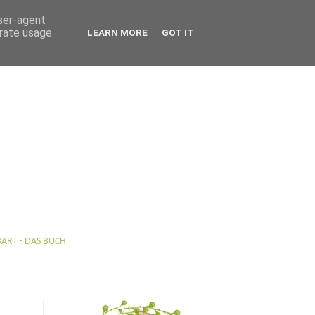
user-agent
erate usage
LEARN MORE
GOT IT
BART - DAS BUCH