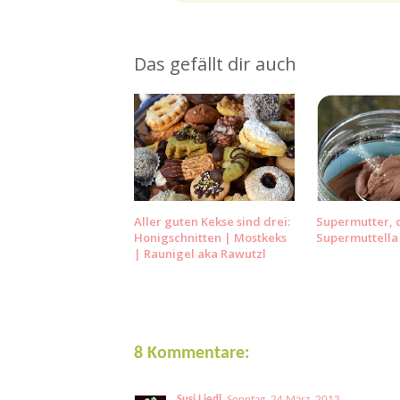
Das gefällt dir auch
Aller guten Kekse sind drei:
Supermutter, d
Honigschnitten | Mostkeks
Supermuttella
| Raunigel aka Rawutzl
8 Kommentare:
Susi Liedl
Sonntag, 24 März, 2013