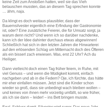
keine Zeit zum Anstoßen hatten, weil sie das Vieh
belauschen mussten, das an diesem Tag sprechen konnte
… ähm, naja.
Da klingt es doch weitaus plausibler, dass der
Bauernsilvester eigentlich eine Erfindung der Gastronomie
ist, oder? Eine zusätzliche Feierei, die für Umsatz sorgt, ja
warum denn nicht? Und wenn ich so darüber nachdenke,
kann ich der Idee dahinter durchaus etwas abgewinnen!
Schließlich hat sich in den letzten Jahren die Hinwarterei
auf den erlösenden Schlag um Mitternacht doch des Öfteren
als ein bisserl zach erwiesen. Was, erst 22 Uhr? Ach du
Heiliger.
Dann vielleicht doch einen Tag früher feiern, in Ruhe, mit
viel Genuss – und wenn die Müdigkeit kommt, einfach
nachgeben und ab in die Federn? Oje, ich fürchte, das hätte
mir eher einfallen müssen. Jetzt sind die Kinder schon
wieder so groß, dass sie unbedingt wach bleiben wollen –
und keines von ihnen mehr vorzeitig umfällt, so wie früher,
als ich sie dann – leider! – ins Bett bringen musste.
Egal. Schluss damit. Silvester wird super. Das neue Jahr