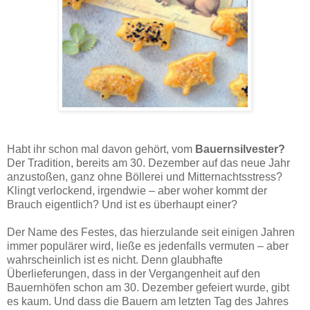
Glücksschweinchen aus Topfenmürbteig schmecken frisch am besten. Sie sind ein schönes
Mitbringsel und ein perfekter Snack am Silvesterabend.
Habt ihr schon mal davon gehört, vom
Bauernsilvester?
Der Tradition, bereits am 30. Dezember auf das neue Jahr
anzustoßen, ganz ohne Böllerei und Mitternachtsstress?
Klingt verlockend, irgendwie – aber woher kommt der
Brauch eigentlich? Und ist es überhaupt einer?
Der Name des Festes, das hierzulande seit einigen Jahren
immer populärer wird, ließe es jedenfalls vermuten – aber
wahrscheinlich ist es nicht. Denn glaubhafte
Überlieferungen, dass in der Vergangenheit auf den
Bauernhöfen schon am 30. Dezember gefeiert wurde, gibt
es kaum. Und dass die Bauern am letzten Tag des Jahres