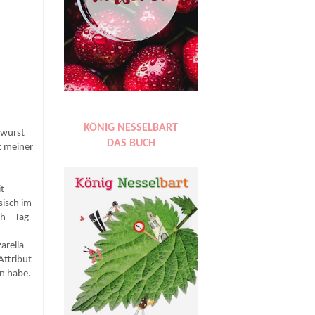
KÖNIG NESSELBART
rwurst
DAS BUCH
t meiner
it
sisch im
h – Tag
arella
Attribut
en habe.