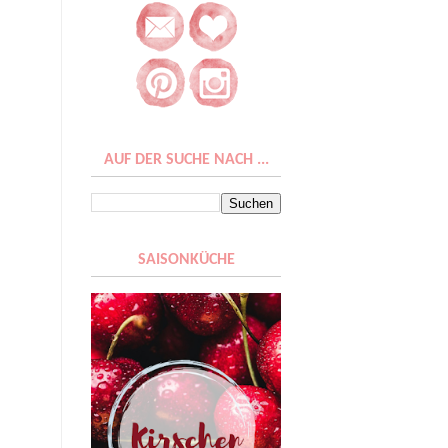
AUF DER SUCHE NACH ...
SAISONKÜCHE