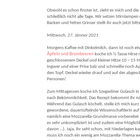
Obwohl es schon finster ist, zieht es mich und di
schließlich nicht alle Tage. Wir setzen Stirnlampe
Backen und fetten Grinser stellt ihr euch jetzt bitt
Mittwoch, 27. Jänner 2021
Morgens Kaffee mit Dinkelmilch, dann ist noch e
Äpfeln und Brombeeren
koche ich ½ Tasse Hirse 
geschlossenem Deckel und kleiner Hitze 10 – 15 
Ingwer und einer Prise Salz und schmeiße noch Ap
den Topf. Deckel wieder drauf und auf der abges
Personen!
Zum Mittagessen koche ich Szegediner Gulasch in 
nach Bekömmlichkeit. Das Rezept bekommt ihr na
Während das Gulasch köchelt, stelle ich mich kur
gewordene, dauertüftelnde Wissenschaftlerin auf
nämlich eine Mozzarella-Grundmasse vorbereitet n
es sehr unkompliziert ist und zudem eine Möglich
davon …). Jaja, ihr seht schon, mit Niederlagen k
muss ich noch ein wenig am Mozzarella-Thema werk