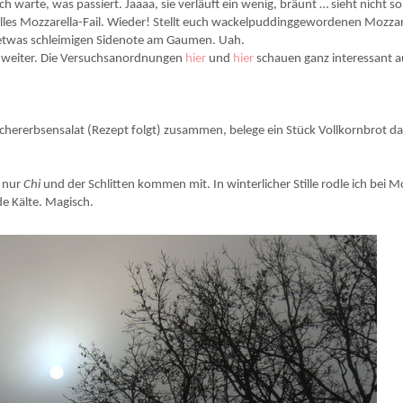
h warte, was passiert. Jaaaa, sie verläuft ein wenig, bräunt … sieht nicht so
les Mozzarella-Fail. Wieder! Stellt euch wackelpuddinggewordenen Mozzar
etwas schleimigen Sidenote am Gaumen. Uah.
o weiter. Die Versuchsanordnungen
hier
und
hier
schauen ganz interessant a
Kichererbsensalat (Rezept folgt) zusammen, belege ein Stück Vollkornbrot d
, nur
Chi
und der Schlitten kommen mit. In winterlicher Stille rodle ich bei M
de Kälte. Magisch.