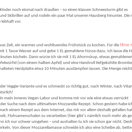
e Kinder noch einmal nach draußen – so einen klassen Schneesturm gibt es
n und Skibrillen auf und rodeln ein paar Mal unseren Hausberg hinunter. Die 
e lebhaft vor.
twas Zeit, ein warmes und wohltuendes Frühstück zu kochen. Für die
Hirse 
mit 1 Tasse Wasser auf und gebe 1 EL gemahlene Nüsse dazu. Ich lasse die Hi
Minuten köcheln. Dann würze ich sie mit 1 EL Ahornsirup, etwas gemahlen
felwürfel (von einem halben Apfel) und eine Handvoll tiefgekühlte Brombe
chalteten Herdplatte etwa 10 Minuten ausdämpfen lassen. Die Menge reicht
der Veggie-Variante und es schmeckt so richtig gut, nach Winter, nach Vita
türlich!
z in mein inneres Vegan-Labor und komme mir vor wie eine etwas verrückt
 der Suche nach dem ultimativen Mozzarella-Rezept. Schon gestern habe ic
ach einem Rezept aus dem Internet, das mir vor allem deshalb gefallen hat
keit, Flohsamenschalen zu verarbeiten (hier gibt‘s nämlich noch mehr als g
ann ich nur schwer umgehen – und aushalten tu ich sie schon gar nicht. Des
eln. Von dieser Mozzarellamasse schneide ich also eine Scheibe ab, bette 