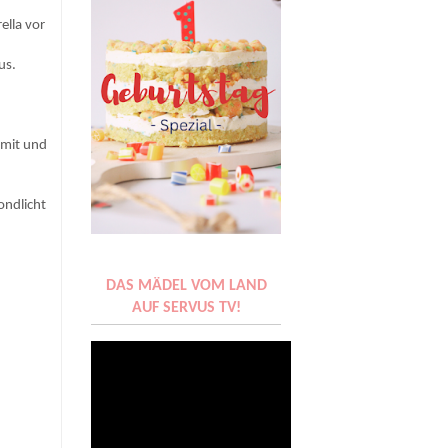
ella vor
us.
amit und
ondlicht
DAS MÄDEL VOM LAND
AUF SERVUS TV!