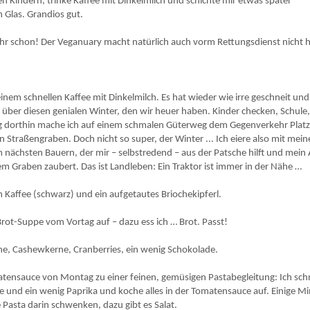
n Kindern, trinke Kaffee mit Dinkelmilch und schichte mir etwas später
n Glas. Grandios gut.
 ihr schon! Der Veganuary macht natürlich auch vorm Rettungsdienst nicht h
inem schnellen Kaffee mit Dinkelmilch. Es hat wieder wie irre geschneit und
über diesen genialen Winter, den wir heuer haben. Kinder checken, Schule
eg dorthin mache ich auf einem schmalen Güterweg dem Gegenverkehr Platz
 Straßengraben. Doch nicht so super, der Winter ... Ich eiere also mit mei
m nächsten Bauern, der mir – selbstredend – aus der Patsche hilft und mein
m Graben zaubert. Das ist Landleben: Ein Traktor ist immer in der Nähe …
Kaffee (schwarz) und ein aufgetautes Briochekipferl.
rot-Suppe vom Vortag auf – dazu ess ich … Brot. Passt!
ne, Cashewkerne, Cranberries, ein wenig Schokolade.
tensauce von Montag zu einer feinen, gemüsigen Pastabegleitung: Ich sch
tte und ein wenig Paprika und koche alles in der Tomatensauce auf. Einige M
 Pasta darin schwenken, dazu gibt es Salat.