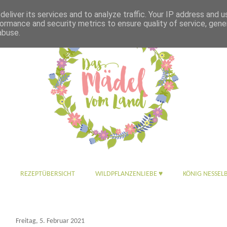
eliver its services and to analyze traffic. Your IP address and 
ormance and security metrics to ensure quality of service, gen
abuse.
REZEPTÜBERSICHT
WILDPFLANZENLIEBE ♥
KÖNIG NESSEL
Freitag, 5. Februar 2021