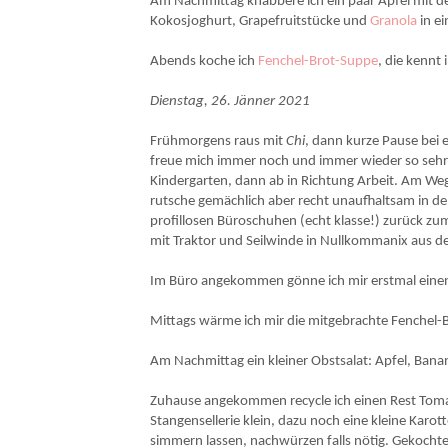
Am Nachmittag knabbere ich ein paar Äpfel mit de
Kokosjoghurt, Grapefruitstücke und
Granola
in ei
Abends koche ich
Fenchel-Brot-Suppe
, die kennt
Dienstag, 26. Jänner 2021
Frühmorgens raus mit
Chi
, dann kurze Pause bei e
freue mich immer noch und immer wieder so sehr 
Kindergarten, dann ab in Richtung Arbeit. Am W
rutsche gemächlich aber recht unaufhaltsam in den
profillosen Büroschuhen (echt klasse!) zurück zu
mit Traktor und Seilwinde in Nullkommanix aus de
Im Büro angekommen gönne ich mir erstmal einen 
Mittags wärme ich mir die mitgebrachte Fenchel-B
Am Nachmittag ein kleiner Obstsalat: Apfel, Bana
Zuhause angekommen recycle ich einen Rest Toma
Stangensellerie klein, dazu noch eine kleine Karo
simmern lassen, nachwürzen falls nötig. Gekochte