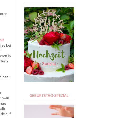
roten
mit
rse bei
em
eren in
 für 2
minen,
h
GEBURTSTAG-SPEZIAL
, weil
enug
halb
sie auf