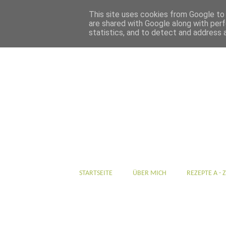
This site uses cookies from Google to d
are shared with Google along with perf
statistics, and to detect and address 
STARTSEITE
ÜBER MICH
REZEPTE A - Z