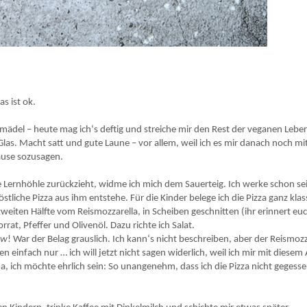
mittag und wird mit der Lagerung nur noch besser!
s ist ok.
del – heute mag ich‘s deftig und streiche mir den Rest der veganen Lebe
Glas. Macht satt und gute Laune – vor allem, weil ich es mir danach noch mi
ause sozusagen.
re Lernhöhle zurückzieht, widme ich mich dem Sauerteig. Ich werke schon se
liche Pizza aus ihm entstehe. Für die Kinder belege ich die Pizza ganz klas
weiten Hälfte vom Reismozzarella, in Scheiben geschnitten (ihr erinnert euc
rat, Pfeffer und Olivenöl. Dazu richte ich Salat.
ow
! War der Belag grauslich. Ich kann‘s nicht beschreiben, aber der Reismozz
en einfach nur … ich will jetzt nicht sagen widerlich, weil ich mir mit diesem 
ja, ich möchte ehrlich sein: So unangenehm, dass ich die Pizza nicht gegess