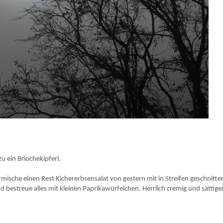
u ein Briochekipferl.
mische einen Rest Kichererbsensalat von gestern mit in Streifen geschnitt
d bestreue alles mit kleinen Paprikawürfelchen. Herrlich cremig und sättig