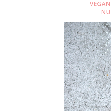
VEGANU
NU