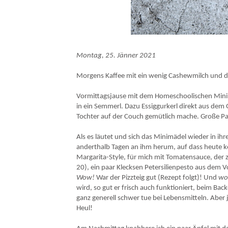
Rezept für veganen Nuss-Strudel - passt hervorragend zur Kaffeejause am Nach
Montag, 25. Jänner 2021
Morgens Kaffee mit ein wenig Cashewmilch und da
Vormittagsjause mit dem Homeschoolischen Minimä
in ein Semmerl. Dazu Essiggurkerl direkt aus dem 
Tochter auf der Couch gemütlich mache. Große P
Als es läutet und sich das Minimädel wieder in ih
anderthalb Tagen an ihm herum, auf dass heute köst
Margarita-Style, für mich mit Tomatensauce, der z
20), ein paar Klecksen Petersilienpesto aus dem Vor
Wow!
War der Pizzteig gut (Rezept folgt)! Und
w
wird, so gut er frisch auch funktioniert, beim Back
ganz generell schwer tue bei Lebensmitteln. Aber 
Heul!