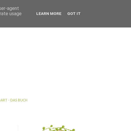
user-agent
erate usage
LEARN MORE
GOT IT
BART - DAS BUCH