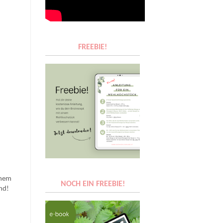
FREEBIE!
enem
NOCH EIN FREEBIE!
end!