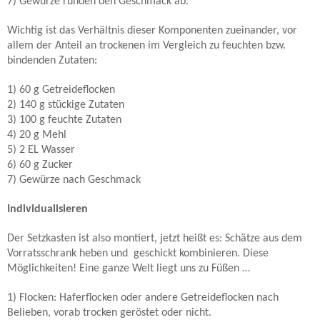
7) Gewürze runden den Geschmack ab.
Wichtig ist das Verhältnis dieser Komponenten zueinander, vor
allem der Anteil an trockenen im Vergleich zu feuchten bzw.
bindenden Zutaten:
1)
60 g
Getreideflocken
2)
140 g
stückige Zutaten
3)
100 g
feuchte Zutaten
4)
20 g
Mehl
5) 2 EL Wasser
6)
60 g
Zucker
7) Gewürze nach Geschmack
Individualisieren
Der Setzkasten ist also montiert, jetzt heißt es: Schätze aus dem
Vorratsschrank heben und geschickt kombinieren. Diese
Möglichkeiten! Eine ganze Welt liegt uns zu Füßen …
1) Flocken: Haferflocken oder andere Getreideflocken nach
Belieben, vorab trocken geröstet oder nicht.