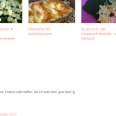
busch: 8
Fleischlos 2/3:
So ein Sch...oki:
Kürbislasagne
Lindenschokolade - 
enrezepte
Versuch
r 2 kleine süße Neffen, die ich bald sehe, gute Idee! lg
ember, 2012