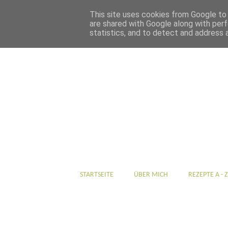
This site uses cookies from Google to d
are shared with Google along with perf
statistics, and to detect and address 
STARTSEITE
ÜBER MICH
REZEPTE A - Z