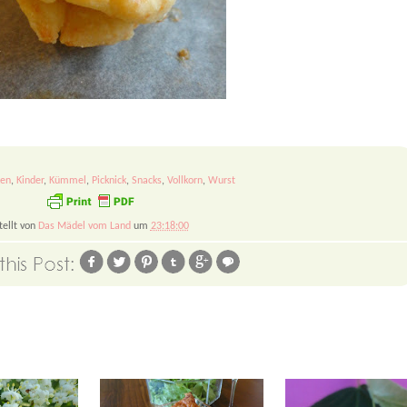
en
,
Kinder
,
Kümmel
,
Picknick
,
Snacks
,
Vollkorn
,
Wurst
tellt von
Das Mädel vom Land
um
23:18:00