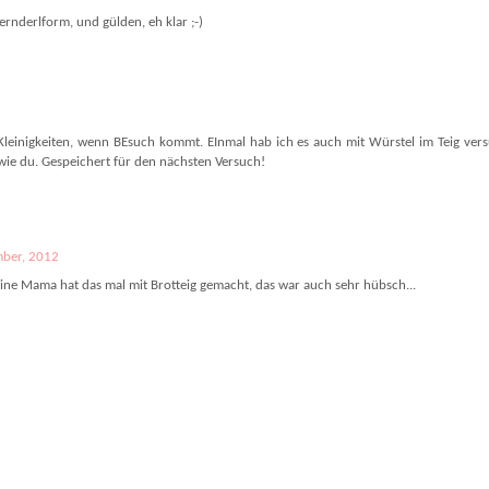
ternderlform, und gülden, eh klar ;-)
Kleinigkeiten, wenn BEsuch kommt. EInmal hab ich es auch mit Würstel im Teig vers
e du. Gespeichert für den nächsten Versuch!
mber, 2012
eine Mama hat das mal mit Brotteig gemacht, das war auch sehr hübsch...