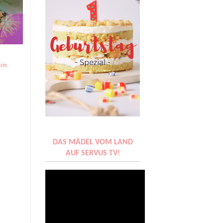
ein
DAS MÄDEL VOM LAND
AUF SERVUS TV!