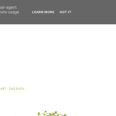
user-agent
erate usage
LEARN MORE
GOT IT
BART - DAS BUCH