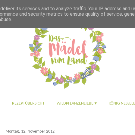
eliver its services and to analyze traffic. Your IP address and 
ormance and security metrics to ensure quality of service, gen
abuse.
REZEPTÜBERSICHT
WILDPFLANZENLIEBE ♥
KÖNIG NESSEL
Montag, 12. November 2012