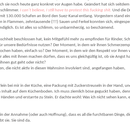
ich sie noch heute ganz konkret vor Augen habe. Geändert hat sich seitde
h schlimmer.
I can’t believe, I still have to protest this fucking shit.
Und die 
 mit 130.000 Schafen an Bord den Suez-Kanal entlang. Vorgestern stand ei
in
in Flammen, zehntausende (!!!) Sauen und Ferkel konnten sich, eingesper
diglich. Es ist alles so schlimm, so unbarmherzig, so beschämend.
chheit beschlossen hat, kein Mitgefühl mehr zu empfinden für Rinder, Sc
ir für unsere Bedürfnisse nutzen? Der Moment, in dem wir ihnen Schmerzemp
rochen haben, einfach so? Der Moment, in dem wir den Respekt vor ihnen 
alles mit ihnen machen dürfen, dass es uns gleichgültig ist, ob sie Angst h
 ihnen gut geht oder nicht?
die nicht aktiv in diesen Wahnsinn involviert sind, angefangen haben,
lein bei mir in der Küche, eine Packung mit Zuckerstreuseln in der Hand, u
n Inhalt auf dem Küchenboden. Ich muss ziemlich böse geguckt haben, denn
n Händen und erstarrte zu Stein. Er dachte wohl: Was ich nicht sehen kann, e
 der Annahme (oder auch Hoffnung), dass es all die furchtbaren Dinge, di
t sie. Sie sind da.