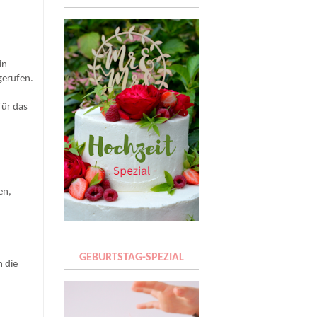
in
gerufen.
für das
en,
GEBURTSTAG-SPEZIAL
n die