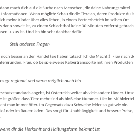
 dann mach dich auf die Suche nach Menschen, die deine Nahrungsmittel
Informationen. Wenn möglich: Schau dir die Tiere an, deren Produkte du is
ilch meine Kinder über alles lieben, in einem Partnerbetrieb im selben Ort
 dann soweit ist, zu einem Schlachthof keine 30 Minuten entfernt gebrach
ssen Luxus ist. Und ich bin sehr dankbar dafür.
Stell anderen Fragen
och besser an den Handel (sie haben tatsächlich die Macht!). Frag nach d
ergründen. Frag, ob beispielsweise Kälbertransporte mit ihren Produkten 
rzugt regional und wenn möglich auch bio
chutzstandards angeht, ist Österreich weiter als viele andere Länder. Uns
e ist größer, dass Tiere mehr sind als bloß eine Nummer. Hier im Mühlviertel 
ieht man immer öfter. Im Gegensatz dazu Schweine leider so gut wie nie.
Hof oder im Bauernladen. Das sorgt für Unabhängigkeit und bessere Preise,
.
, wenn dir die Herkunft und Haltungsform bekannt ist