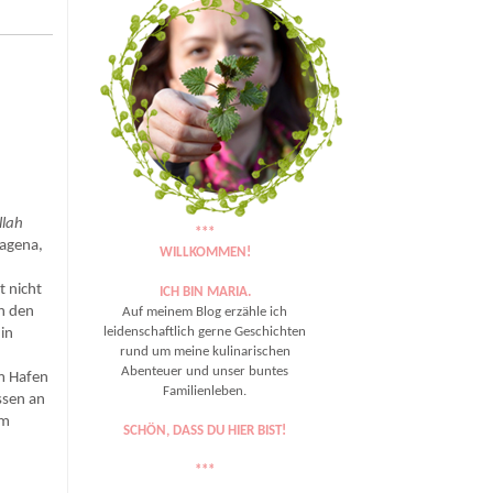
llah
***
tagena,
WILLKOMMEN!
t nicht
ICH BIN MARIA.
in den
Auf meinem Blog erzähle ich
leidenschaftlich gerne Geschichten
 in
rund um meine kulinarischen
Abenteuer und unser buntes
Am Hafen
Familienleben.
ssen an
em
SCHÖN, DASS DU HIER BIST!
***