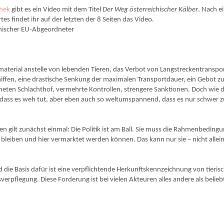
hek
gibt es ein Video mit dem Titel
Der Weg österreichischer Kälber
. Nach e
s findet ihr auf der letzten der 8 Seiten das Video.
chischer EU-Abgeordneter
aterial anstelle von lebenden Tieren, das Verbot von Langstreckentranspo
chiffen, eine drastische Senkung der maximalen Transportdauer, ein Gebot z
eten Schlachthof, vermehrte Kontrollen, strengere Sanktionen. Doch wie d
h, dass es weh tut, aber eben auch so weltumspannend, dass es nur schwer 
 gilt zunächst einmal: Die Politik ist am Ball. Sie muss die Rahmenbeding
h bleiben und hier vermarktet werden können. Das kann nur sie – nicht allein
 die Basis dafür ist eine verpflichtende Herkunftskennzeichnung von tieris
pflegung. Diese Forderung ist bei vielen Akteuren alles andere als belieb