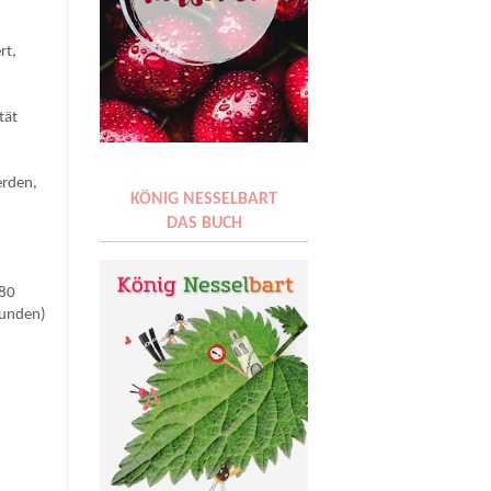
rt,
tät
erden,
KÖNIG NESSELBART
DAS BUCH
180
tunden)