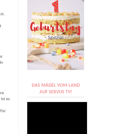
st.
t
er
in
DAS MÄDEL VOM LAND
AUF SERVUS TV!
ere
ist es
 für