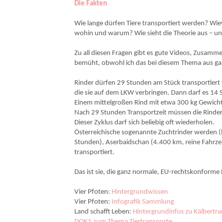
Die Fakten
Wie lange dürfen Tiere transportiert werden? Wiev
wohin und warum? Wie sieht die Theorie aus – und
Zu all diesen Fragen gibt es gute Videos, Zusamm
bemüht, obwohl ich das bei diesem Thema aus ganz
Rinder dürfen 29 Stunden am Stück transportier
die sie auf dem LKW verbringen. Dann darf es 14
Einem mittelgroßen Rind mit etwa 300 kg Gewicht 
Nach 29 Stunden Transportzeit müssen die Rinder
Dieser Zyklus darf sich beliebig oft wiederholen.
Österreichische sogenannte Zuchtrinder werden (h
Stunden), Aserbaidschan (4.400 km, reine Fahrze
transportiert.
Das ist sie, die ganz normale, EU-rechtskonforme 
Vier Pfoten:
Hintergrundwissen
Vier Pfoten:
Infografik Sammlung
Land schafft Leben:
Hintergrundinfos zu Kälbertr
DOK1 zum Thema Tiertransporte