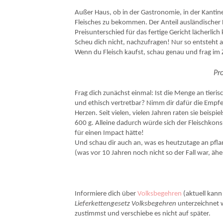
Außer Haus, ob in der Gastronomie, in der Kantine
Fleisches zu bekommen. Der Anteil ausländischer B
Preisunterschied für das fertige Gericht lächerlich 
Scheu dich nicht, nachzufragen! Nur so entsteht a
Wenn du Fleisch kaufst, schau genau und frag im 
Pr
Frag dich zunächst einmal: Ist die Menge an tieris
und ethisch vertretbar? Nimm dir dafür die Empfe
Herzen. Seit vielen, vielen Jahren raten sie bei
600 g. Alleine dadurch würde sich der Fleischkon
für einen Impact hätte!
Und schau dir auch an, was es heutzutage an pflan
(was vor 10 Jahren noch nicht so der Fall war, äh
Informiere dich über
Volksbegehren
(aktuell kann
Lieferkettengesetz Volksbegehren
unterzeichnet 
zustimmst und verschiebe es nicht auf später.