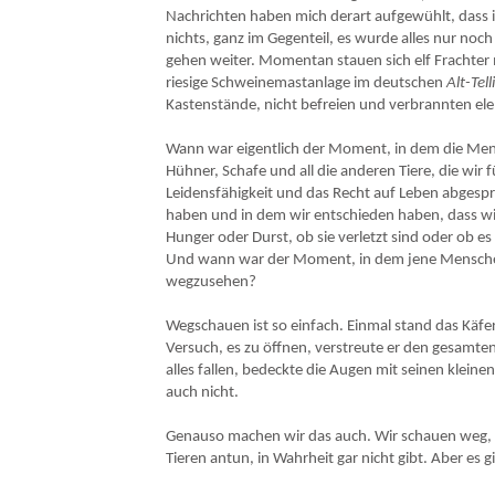
Nachrichten haben mich derart aufgewühlt, dass 
nichts, ganz im Gegenteil, es wurde alles nur noc
gehen weiter. Momentan stauen sich elf Frachter
riesige Schweinemastanlage im deutschen
Alt-Tell
Kastenstände, nicht befreien und verbrannten elen
Wann war eigentlich der Moment, in dem die Mens
Hühner, Schafe und all die anderen Tiere, die w
Leidensfähigkeit und das Recht auf Leben abgesp
haben und in dem wir entschieden haben, dass wir 
Hunger oder Durst, ob sie verletzt sind oder ob es
Und wann war der Moment, in dem jene Menschen, 
wegzusehen?
Wegschauen ist so einfach. Einmal stand das Käfer
Versuch, es zu öffnen, verstreute er den gesamte
alles fallen, bedeckte die Augen mit seinen kleine
auch nicht.
Genauso machen wir das auch. Wir schauen weg, in
Tieren antun, in Wahrheit gar nicht gibt. Aber es gib