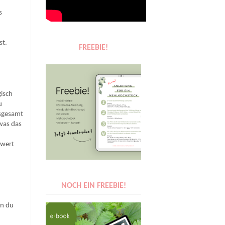
s
st.
FREEBIE!
gisch
u
nsgesamt
was das
 wert
NOCH EIN FREEBIE!
nn du