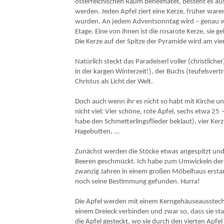
österreichischen Raum beheimatet, besteht es aus
werden. Jeden Apfel ziert eine Kerze, früher waren 
wurden. An jedem Adventsonntag wird – genau wi
Etage. Eine von ihnen ist die rosarote Kerze, sie
Die Kerze auf der Spitze der Pyramide wird am v
Natürlich steckt das Paradeiserl voller (christlich
in der kargen Winterzeit!), der Buchs (teufelsvert
Christus als Licht der Welt.
Doch auch wenn ihr es nicht so habt mit Kirche un
nicht viel: Vier schöne, rote Äpfel, sechs etwa 2
habe den Schmetterlingsflieder beklaut), vier K
Hagebutten, ...
Zunächst werden die Stöcke etwas angespitzt und
Beeren geschmückt. Ich habe zum Umwickeln der S
zwanzig Jahren in einem großen Möbelhaus erstand
noch seine Bestimmung gefunden. Hurra!
Die Äpfel werden mit einem Kerngehäuseausstecher
einem Dreieck verbinden und zwar so, dass sie sta
die Äpfel gesteckt, wo sie durch den vierten Ap