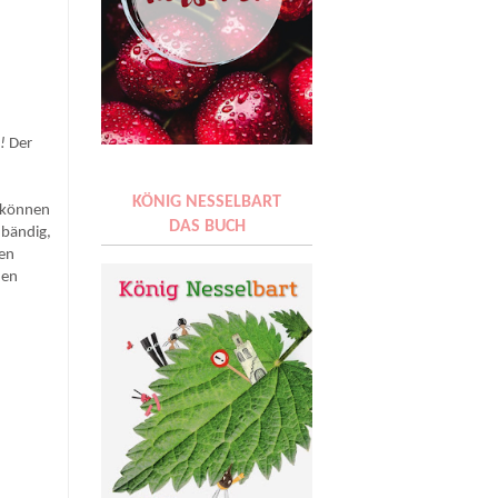
e!
Der
KÖNIG NESSELBART
n können
DAS BUCH
nbändig,
den
den