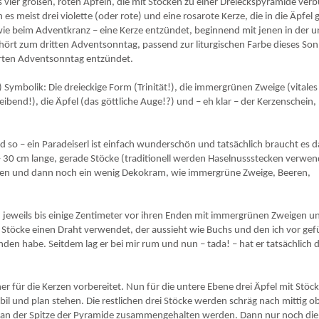
 vier großen, roten Äpfeln, die mit Stöcken zu einer Dreieckspyramide ve
es meist drei violette (oder rote) und eine rosarote Kerze, die in die Äpfel 
e beim Adventkranz – eine Kerze entzündet, beginnend mit jenen in der u
 gehört zum dritten Adventsonntag, passend zur liturgischen Farbe dieses So
ierten Adventsonntag entzündet.
er) Symbolik: Die dreieckige Form (Trinität!), die immergrünen Zweige (vitale
reibend!), die Äpfel (das göttliche Auge!?) und – eh klar – der Kerzenschein,
d so – ein Paradeiserl ist einfach wunderschön und tatsächlich braucht es d
5 – 30 cm lange, gerade Stöcke (traditionell werden Haselnussstecken verwen
erzen und dann noch ein wenig Dekokram, wie immergrüne Zweige, Beeren,
 jeweils bis einige Zentimeter vor ihren Enden mit immergrünen Zweigen u
töcke einen Draht verwendet, der aussieht wie Buchs und den ich vor gef
en habe. Seitdem lag er bei mir rum und nun – tada! – hat er tatsächlich 
 für die Kerzen vorbereitet. Nun für die untere Ebene drei Äpfel mit Stöc
bil und plan stehen. Die restlichen drei Stöcke werden schräg nach mittig o
fel an der Spitze der Pyramide zusammengehalten werden. Dann nur noch die