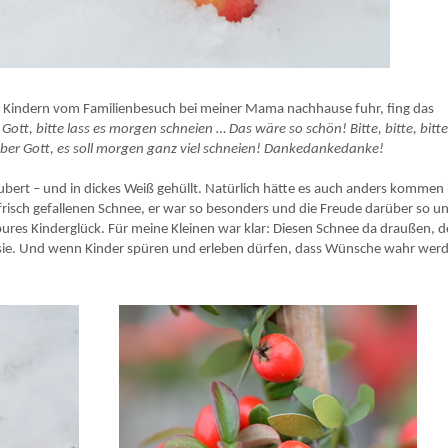
ternative!
 Kindern vom Familienbesuch bei meiner Mama nachhause fuhr, fing das
 Gott, bitte lass es morgen schneien … Das wäre so schön! Bitte, bitte, bitt
lieber Gott, es soll morgen ganz viel schneien! Dankedankedanke!
ert – und in dickes Weiß gehüllt. Natürlich hätte es auch anders komme
 frisch gefallenen Schnee, er war so besonders und die Freude darüber so u
 pures Kinderglück. Für meine Kleinen war klar: Diesen Schnee da draußen, 
r sie. Und wenn Kinder spüren und erleben dürfen, dass Wünsche wahr wer