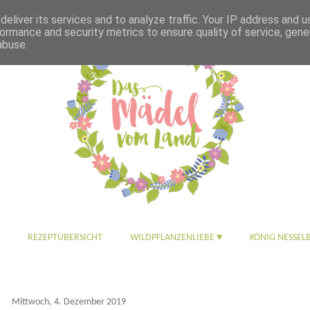
eliver its services and to analyze traffic. Your IP address and 
ormance and security metrics to ensure quality of service, gen
abuse.
REZEPTÜBERSICHT
WILDPFLANZENLIEBE ♥
KÖNIG NESSEL
Mittwoch, 4. Dezember 2019