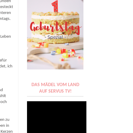
rbunden
gesteckt
nteren
nntags.
s Leben
afür
det, ich
DAS MÄDEL VOM LAND
nd
AUF SERVUS TV!
ühlt
doch
ken zu
ben in
 Kerzen