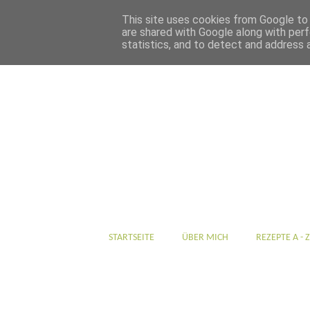
This site uses cookies from Google to d
are shared with Google along with perf
statistics, and to detect and address 
STARTSEITE
ÜBER MICH
REZEPTE A - Z