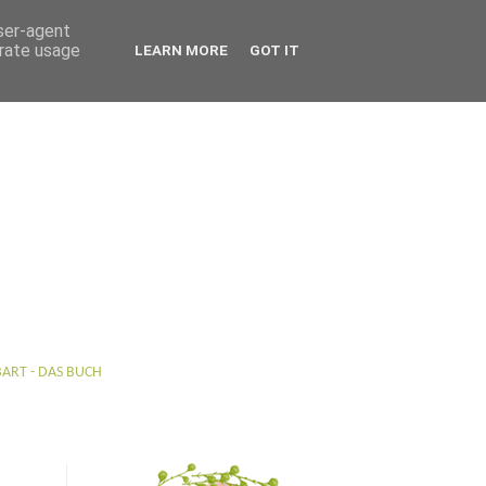
user-agent
erate usage
LEARN MORE
GOT IT
BART - DAS BUCH