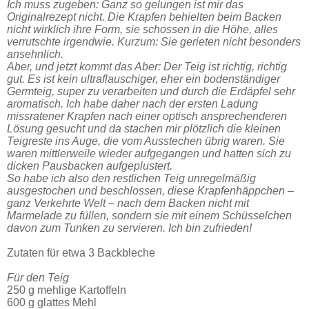
Ich muss zugeben: Ganz so gelungen ist mir das
Originalrezept nicht. Die Krapfen behielten beim Backen
nicht wirklich ihre Form, sie schossen in die Höhe, alles
verrutschte irgendwie. Kurzum: Sie gerieten nicht besonders
ansehnlich.
Aber, und jetzt kommt das Aber: Der Teig ist richtig, richtig
gut. Es ist kein ultraflauschiger, eher ein bodenständiger
Germteig, super zu verarbeiten und durch die Erdäpfel sehr
aromatisch. Ich habe daher nach der ersten Ladung
missratener Krapfen nach einer optisch ansprechenderen
Lösung gesucht und da stachen mir plötzlich die kleinen
Teigreste ins Auge, die vom Ausstechen übrig waren. Sie
waren mittlerweile wieder aufgegangen und hatten sich zu
dicken Pausbacken aufgeplustert.
So habe ich also den restlichen Teig unregelmäßig
ausgestochen und beschlossen, diese Krapfenhäppchen –
ganz Verkehrte Welt – nach dem Backen nicht mit
Marmelade zu füllen, sondern sie mit einem Schüsselchen
davon zum Tunken zu servieren. Ich bin zufrieden!
Zutaten für etwa 3 Backbleche
Für den Teig
250 g mehlige Kartoffeln
600 g glattes Mehl