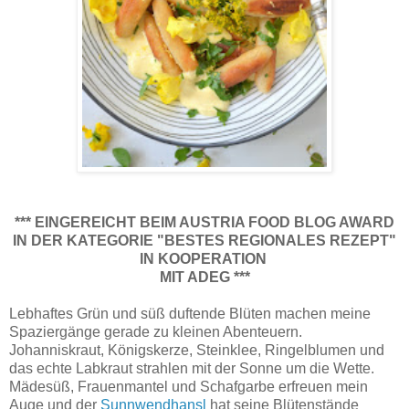
Zur Sonnenwende habe ich ein sehr einfaches, traditionelles Mühlviertler Rezept ausprobiert, das
immer schon vegan war: Sterznudeln!
*** EINGEREICHT BEIM AUSTRIA FOOD BLOG AWARD
IN DER KATEGORIE "BESTES REGIONALES REZEPT"
IN KOOPERATION
MIT ADEG ***
Lebhaftes Grün und süß duftende Blüten machen meine
Spaziergänge gerade zu kleinen Abenteuern.
Johanniskraut, Königskerze, Steinklee, Ringelblumen und
das echte Labkraut strahlen mit der Sonne um die Wette.
Mädesüß, Frauenmantel und Schafgarbe erfreuen mein
Auge und der
Sunnwendhansl
hat seine Blütenstände