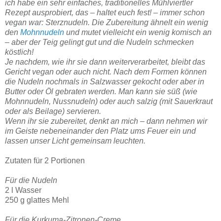
ich habe ein sehr einfaches, traditionelles Mühlviertler
Rezept ausprobiert, das – haltet euch fest! – immer schon
vegan war: Sterznudeln. Die Zubereitung ähnelt ein wenig
den
Mohnnudeln
und mutet vielleicht ein wenig komisch an
– aber der Teig gelingt gut und die Nudeln schmecken
köstlich!
Je nachdem, wie ihr sie dann weiterverarbeitet, bleibt das
Gericht vegan oder auch nicht. Nach dem Formen können
die Nudeln nochmals in Salzwasser gekocht oder aber in
Butter oder Öl gebraten werden. Man kann sie süß (wie
Mohnnudeln, Nussnudeln) oder auch salzig (mit Sauerkraut
oder als Beilage) servieren.
Wenn ihr sie zubereitet, denkt an mich – dann nehmen wir
im Geiste nebeneinander den Platz ums Feuer ein und
lassen unser Licht gemeinsam leuchten.
Zutaten für 2 Portionen
Für die Nudeln
2 l Wasser
250 g glattes Mehl
Für die Kurkuma-Zitronen-Creme