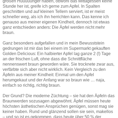
großen Huuuuunger haben, obwohl das Mittagessen keine
Stunde her ist, greife ich gerne zum Apfel. In Spalten
geschnitten und auf kleinen Tellern serviert, ist er meist
schneller weg, als ich ihn herrichten kann. Das kenne ich
genauso aus meiner eigenen Kindheit, dennoch ist etwas
ganz entschieden anders: Die Äpfel werden nicht mehr
braun.
Ganz besonders aufgefallen und in mein Bewusststein
gedrungen ist mir das bei einem im Supermarkt gekauften
Golden Delicious: Ein halbierter Apfel lag ganze 2 (!) Tage
an der frischen Luft, ohne dass die Schnittfläche
nennenswert braun geworden wäre. Sie trocknete zwar aus,
verfärbte sich aber nicht wirklich. Kein Vergleich zu den
Äpfeln aus meiner Kindheit: Einmal um den Apfel
herumgekaut und der Anfang war so braun wie … naja,
einfach so richtig, richtig braun.
Der Grund? Die moderne Züchtung – sie hat den Äpfeln das
Braunwerden sozusagen abgewöhnt. Äpfel müssen heute
höchsten ästhetischen Ansprüchen genügen, sonst mag sie
keiner haben. Rund und glänzend sollen sie sein, makellos
– und so ist es gekommen, dass heute über 50 % der