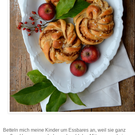
Rezept für köstliche Apfelknoten aus Dinkel-Hefeteig, gefüllt mit buttrigen Äpfeln und Zimt - ein
Hochgenuss für Groß & Klein!
Betteln mich meine Kinder um Essbares an, weil sie ganz