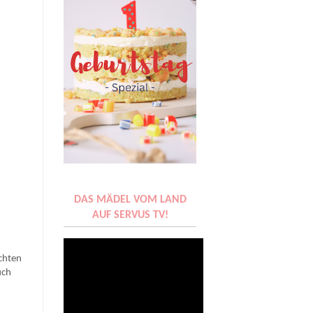
DAS MÄDEL VOM LAND
AUF SERVUS TV!
chten
uch