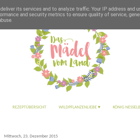
eliver its services and to analyze traffic. Your IP address and 
ormance and security metrics to ensure quality of service, gen
abuse.
REZEPTÜBERSICHT
WILDPFLANZENLIEBE ♥
KÖNIG NESSEL
Mittwoch, 23. Dezember 2015