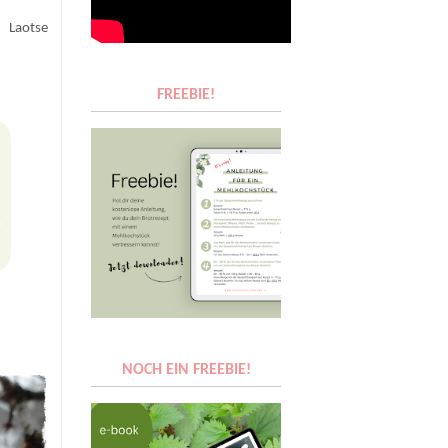
Laotse
FREEBIE!
NOCH EIN FREEBIE!