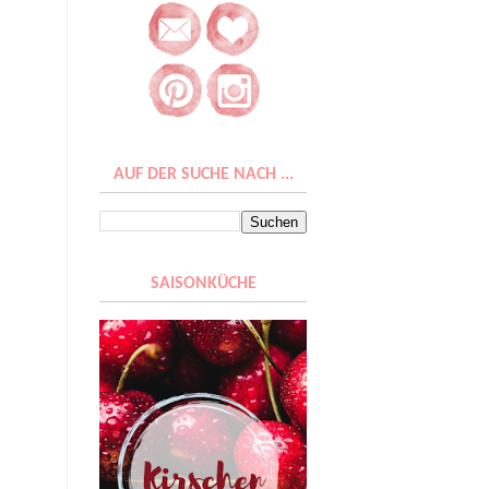
AUF DER SUCHE NACH ...
SAISONKÜCHE