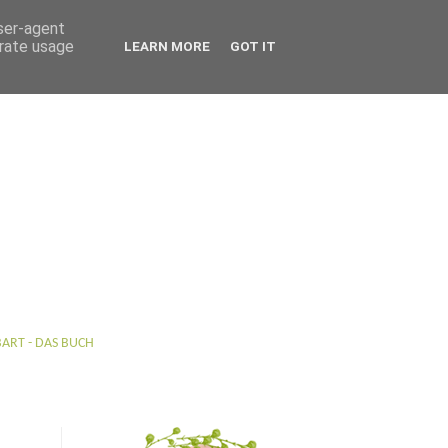
user-agent
erate usage
LEARN MORE
GOT IT
BART - DAS BUCH