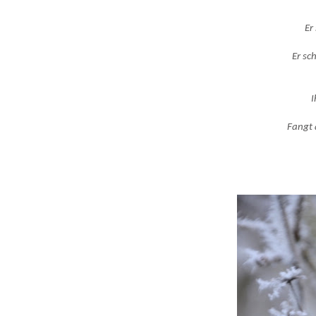
Er
Er sc
I
Fangt a