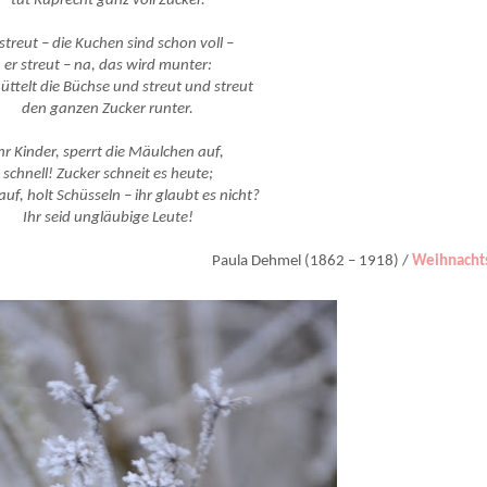
tut Ruprecht ganz voll Zucker.
 streut – die Kuchen sind schon voll –
er streut – na, das wird munter:
hüttelt die Büchse und streut und streut
den ganzen Zucker runter.
hr Kinder, sperrt die Mäulchen auf,
schnell! Zucker schneit es heute;
uf, holt Schüsseln – ihr glaubt es nicht?
Ihr seid ungläubige Leute!
Paula Dehmel (1862 – 1918) /
Weihnacht