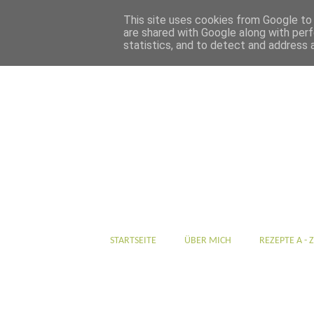
This site uses cookies from Google to d
are shared with Google along with perf
statistics, and to detect and address 
STARTSEITE
ÜBER MICH
REZEPTE A - Z