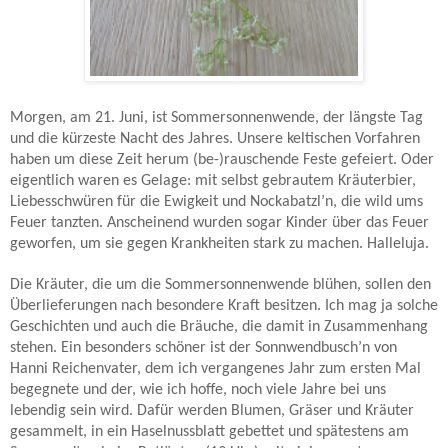
Morgen, am 21. Juni, ist Sommersonnenwende, der längste Tag
und die kürzeste Nacht des Jahres. Unsere keltischen Vorfahren
haben um diese Zeit herum (be-)rauschende Feste gefeiert. Oder
eigentlich waren es Gelage: mit selbst gebrautem Kräuterbier,
Liebesschwüren für die Ewigkeit und Nockabatzl’n, die wild ums
Feuer tanzten. Anscheinend wurden sogar Kinder über das Feuer
geworfen, um sie gegen Krankheiten stark zu machen. Halleluja.
Die Kräuter, die um die Sommersonnenwende blühen, sollen den
Überlieferungen nach besondere Kraft besitzen. Ich mag ja solche
Geschichten und auch die Bräuche, die damit in Zusammenhang
stehen. Ein besonders schöner ist der Sonnwendbusch’n von
Hanni Reichenvater, dem ich vergangenes Jahr zum ersten Mal
begegnete und der, wie ich hoffe, noch viele Jahre bei uns
lebendig sein wird. Dafür werden Blumen, Gräser und Kräuter
gesammelt, in ein Haselnussblatt gebettet und spätestens am