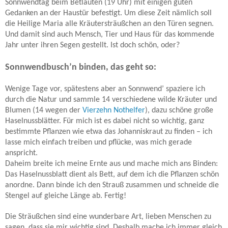
Sonnwendtag beim Betläuten (19 Uhr) mit einigen guten
Gedanken an der Haustür befestigt. Um diese Zeit nämlich soll
die Heilige Maria alle Kräutersträußchen an den Türen segnen.
Und damit sind auch Mensch, Tier und Haus für das kommende
Jahr unter ihren Segen gestellt. Ist doch schön, oder?
Sonnwendbusch’n binden, das geht so:
Wenige Tage vor, spätestens aber an Sonnwend’ spaziere ich
durch die Natur und sammle 14 verschiedene wilde Kräuter und
Blumen (14 wegen der
Vierzehn Nothelfer
), dazu schöne große
Haselnussblätter. Für mich ist es dabei nicht so wichtig, ganz
bestimmte Pflanzen wie etwa das Johanniskraut zu finden – ich
lasse mich einfach treiben und pflücke, was mich gerade
anspricht.
Daheim breite ich meine Ernte aus und mache mich ans Binden:
Das Haselnussblatt dient als Bett, auf dem ich die Pflanzen schön
anordne. Dann binde ich den Strauß zusammen und schneide die
Stengel auf gleiche Länge ab. Fertig!
Die Sträußchen sind eine wunderbare Art, lieben Menschen zu
sagen, dass sie mir wichtig sind. Deshalb mache ich immer gleich