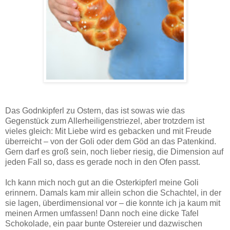
Godnkipferl werden traditionell zu Ostern von den Taufpaten an die Kinder verschenkt – flaumige und
saftige Briochekipferl im Großformat!
Das Godnkipferl zu Ostern, das ist sowas wie das
Gegenstück zum Allerheiligenstriezel, aber trotzdem ist
vieles gleich: Mit Liebe wird es gebacken und mit Freude
überreicht – von der Goli oder dem Göd an das Patenkind.
Gern darf es groß sein, noch lieber riesig, die Dimension auf
jeden Fall so, dass es gerade noch in den Ofen passt.
Ich kann mich noch gut an die Osterkipferl meine Goli
erinnern. Damals kam mir allein schon die Schachtel, in der
sie lagen, überdimensional vor – die konnte ich ja kaum mit
meinen Armen umfassen! Dann noch eine dicke Tafel
Schokolade, ein paar bunte Ostereier und dazwischen